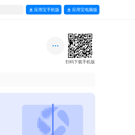
应用宝
手机版
应用宝
电脑版
扫码下载手机版