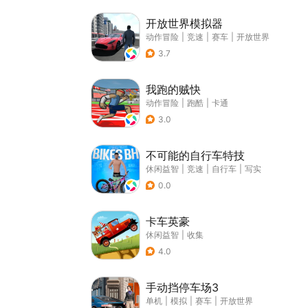
开放世界模拟器
动作冒险
|
竞速
|
赛车
|
开放世界
3.7
我跑的贼快
动作冒险
|
跑酷
|
卡通
3.0
不可能的自行车特技
休闲益智
|
竞速
|
自行车
|
写实
0.0
卡车英豪
休闲益智
|
收集
4.0
手动挡停车场3
单机
|
模拟
|
赛车
|
开放世界