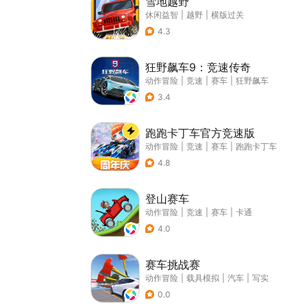
雪地越野
休闲益智
|
越野
|
横版过关
4.3
狂野飙车9：竞速传奇
动作冒险
|
竞速
|
赛车
|
狂野飙车
3.4
跑跑卡丁车官方竞速版
动作冒险
|
竞速
|
赛车
|
跑跑卡丁车
4.8
登山赛车
动作冒险
|
竞速
|
赛车
|
卡通
4.0
赛车挑战赛
动作冒险
|
载具模拟
|
汽车
|
写实
0.0