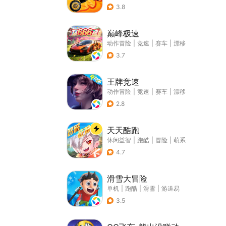
3.8
巅峰极速
动作冒险
|
竞速
|
赛车
|
漂移
3.7
王牌竞速
动作冒险
|
竞速
|
赛车
|
漂移
2.8
天天酷跑
休闲益智
|
跑酷
|
冒险
|
萌系
4.7
滑雪大冒险
单机
|
跑酷
|
滑雪
|
游道易
3.5