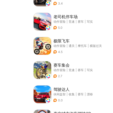
3.4
老司机停车场
动作冒险
|
竞速
|
赛车
|
写实
5.0
极限飞车
动作冒险
|
通关
|
摩托车
|
横版过关
4.5
赛车集会
动作冒险
|
竞速
|
赛车
|
写实
2.7
驾驶达人
休闲益智
|
收集
|
赛车
|
漂移
0.0