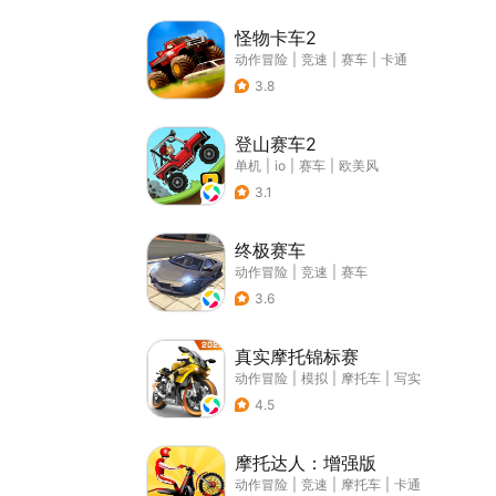
怪物卡车2
动作冒险
|
竞速
|
赛车
|
卡通
3.8
登山赛车2
单机
|
io
|
赛车
|
欧美风
3.1
终极赛车
动作冒险
|
竞速
|
赛车
3.6
真实摩托锦标赛
动作冒险
|
模拟
|
摩托车
|
写实
4.5
摩托达人：增强版
动作冒险
|
竞速
|
摩托车
|
卡通