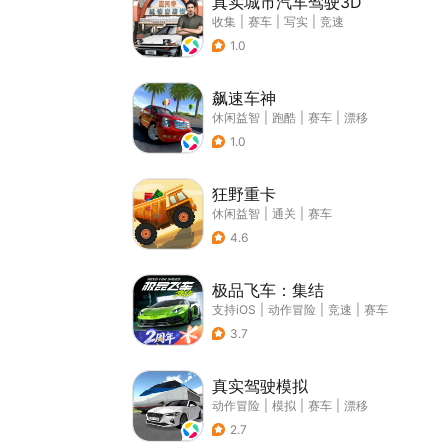
真实城市汽车驾驶3D
收集
|
赛车
|
写实
|
竞速
1.0
飙速车神
休闲益智
|
跑酷
|
赛车
|
漂移
1.0
狂野重卡
休闲益智
|
通关
|
赛车
4.6
极品飞车：集结
支持iOS
|
动作冒险
|
竞速
|
赛车
3.7
真实驾驶模拟
动作冒险
|
模拟
|
赛车
|
漂移
2.7