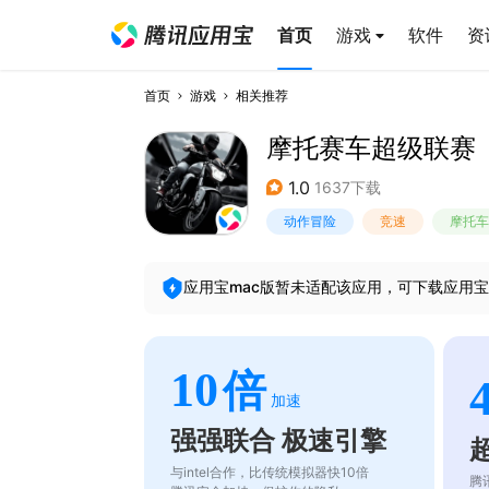
首页
游戏
软件
资
首页
游戏
相关推荐
摩托赛车超级联赛
1.0
1637下载
动作冒险
竞速
摩托车
应用宝mac版暂未适配该应用，可下载应用宝
10
倍
加速
强强联合 极速引擎
与intel合作，比传统模拟器快10倍
腾