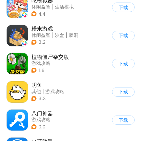
吃模拟器
休闲益智
|
生活模拟
下载
|
美食
|
卡通
4.4
粉末游戏
休闲益智
|
沙盒
|
脑洞
下载
|
像素风
3.2
植物僵尸杂交版
游戏攻略
下载
1.6
叨鱼
其他
|
游戏攻略
下载
3.3
八门神器
游戏攻略
下载
0.0