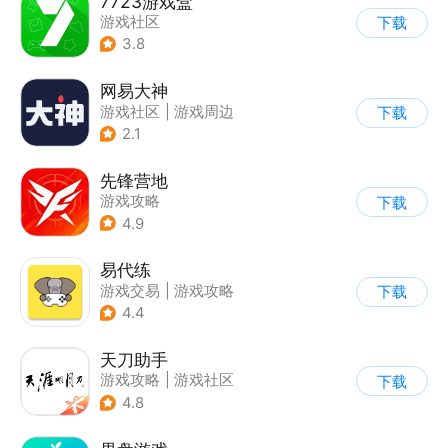
7723游戏盒
游戏社区
下载
3.8
网易大神
游戏社区
|
游戏周边
下载
2.1
先锋营地
游戏攻略
下载
4.9
易代练
游戏交易
|
游戏攻略
下载
|
游戏社区
4.4
天刀助手
游戏攻略
|
游戏社区
下载
4.8