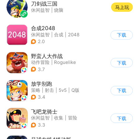
刀剑战三国
马上玩
休闲益智
|
烧脑
合成2048
休闲益智
|
合成
|
2048
下载
2.0
野蛮人大作战
动作冒险
|
Roguelike
下载
|
奇幻
|
卡通
3.7
放学别跑
策略
|
射击
|
5v5
|
Q版
下载
3.4
飞吧龙骑士
休闲益智
|
收集
|
冒险
下载
|
宠物
3.3