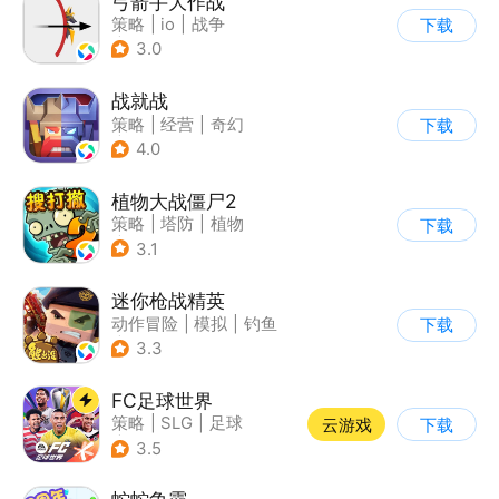
弓箭手大作战
策略
|
io
|
战争
下载
|
非对称竞技
3.0
战就战
策略
|
经营
|
奇幻
下载
|
欧美风
4.0
植物大战僵尸2
策略
|
塔防
|
植物
下载
|
植物大战僵尸
3.1
迷你枪战精英
动作冒险
|
模拟
|
钓鱼
下载
|
童年
3.3
FC足球世界
策略
|
SLG
|
足球
云游戏
下载
|
端游移植
3.5