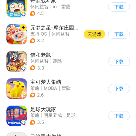
奇葩战斗家
休闲益智
|
io
|
雷霆
下载
4.5
元梦之星-摩尔庄园联动
支持iOS
|
休闲益智
云游戏
下载
|
PvP
|
派对游戏
3.2
猫和老鼠
休闲益智
|
跑酷
下载
|
动漫改编
|
猫和老鼠
3.3
宝可梦大集结
策略
|
MOBA
|
冒险
下载
|
精灵宝可梦
2.6
足球大玩家
策略
|
明星养成
|
足球
下载
|
匹配对战
3.5