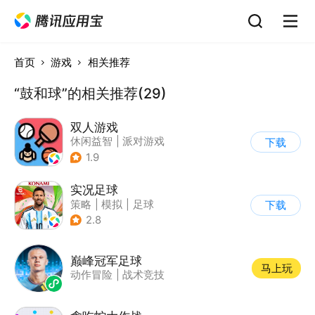
首页
游戏
相关推荐
“鼓和球”的相关推荐(29)
双人游戏
休闲益智
|
派对游戏
下载
1.9
实况足球
策略
|
模拟
|
足球
下载
|
实况足球
2.8
巅峰冠军足球
马上玩
动作冒险
|
战术竞技