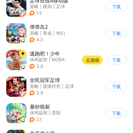
足球在线4移动版
策略
|
模拟
|
足球
下载
|
匹配对战
1.5
弹弹岛2
策略
|
养成
|
奇幻
下载
|
Q版
4.3
逃跑吧！少年
休闲益智
|
MOBA
云游戏
下载
|
非对称竞技
|
卡通
3.9
全民冠军足球
策略
|
团体经营
|
足球
下载
|
足球经理
3.9
暴吵萌厨
休闲益智
|
冒险
下载
|
派对游戏
|
萌系
2.1