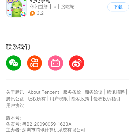
蛇蛇争霸
休闲益智
|
io
|
贪吃蛇
下载
|
白日梦
3.2
联系我们
|
|
|
|
|
关于腾讯
About Tencent
服务条款
商务洽谈
腾讯招聘
|
|
|
|
|
腾讯公益
版权所有
用户权限
隐私政策
侵权投诉指引
用户协议
版本号:
备案号: 粤B2-20090059-1623A
主办者: 深圳市腾讯计算机系统有限公司