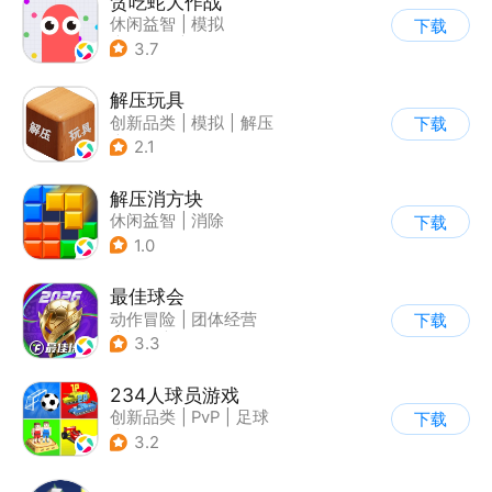
贪吃蛇大作战
休闲益智
|
模拟
下载
|
贪吃蛇
|
卡通
3.7
解压玩具
创新品类
|
模拟
|
解压
下载
|
卡通
2.1
解压消方块
休闲益智
|
消除
下载
1.0
最佳球会
动作冒险
|
团体经营
下载
|
足球
|
匹配对战
3.3
234人球员游戏
创新品类
|
PvP
|
足球
下载
|
千人同屏
3.2