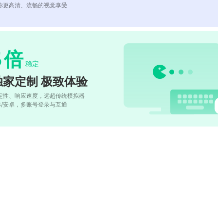
你更高清、流畅的视觉享受
5
倍
稳定
独家定制 极致体验
定性、响应速度，远超传统模拟器
OS/安卓，多账号登录与互通