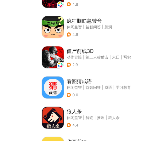
4.8
疯狂脑筋急转弯
休闲益智
|
益智问答
|
脑洞
4.9
僵尸前线3D
动作冒险
|
第三人称射击
|
末日
|
写实
2.9
看图猜成语
休闲益智
|
益智问答
|
成语
|
学习教育
0.0
狼人杀
休闲益智
|
解谜
|
推理
|
狼人杀
4.4