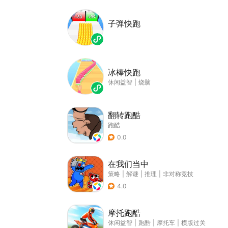
子弹快跑
冰棒快跑
休闲益智
|
烧脑
翻转跑酷
跑酷
0.0
在我们当中
策略
|
解谜
|
推理
|
非对称竞技
4.0
摩托跑酷
休闲益智
|
跑酷
|
摩托车
|
横版过关