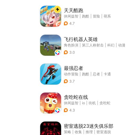
天天酷跑
休闲益智
|
跑酷
|
冒险
|
萌系
4.7
飞行机器人英雄
角色扮演
|
第三人称射击
|
科幻
|
动漫
3.0
最强忍者
动作冒险
|
跑酷
|
忍者
|
卡通
3.7
贪吃蛇在线
休闲益智
|
io
|
街机
|
贪吃蛇
4.3
密室逃脱23迷失俱乐部
策略
|
收集
|
推理
|
密室逃脱