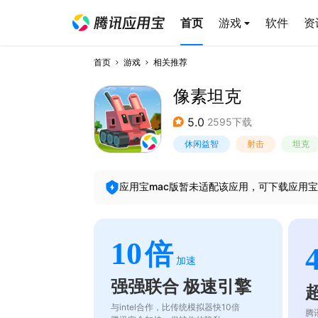
首页
游戏
软件
资
首页
游戏
相关推荐
像素坦克
5.0
2595下载
休闲益智
射击
坦克
应用宝mac版暂未适配该应用，可下载应用宝
10
倍
加速
强强联合 极速引擎
与intel合作，比传统模拟器快10倍
腾