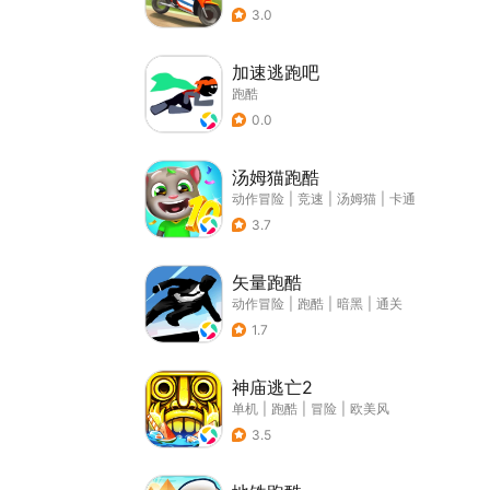
3.0
加速逃跑吧
跑酷
0.0
汤姆猫跑酷
动作冒险
|
竞速
|
汤姆猫
|
卡通
3.7
矢量跑酷
动作冒险
|
跑酷
|
暗黑
|
通关
1.7
神庙逃亡2
单机
|
跑酷
|
冒险
|
欧美风
3.5