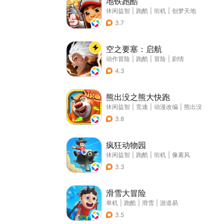
地铁跑酷
休闲益智
|
跑酷
|
街机
|
创梦天地
3.7
空之要塞：启航
动作冒险
|
跑酷
|
冒险
|
剧情
4.3
熊出没之熊大快跑
休闲益智
|
竞速
|
动漫改编
|
熊出没
3.8
疯狂动物园
休闲益智
|
跑酷
|
街机
|
像素风
3.3
滑雪大冒险
单机
|
跑酷
|
滑雪
|
游道易
3.5