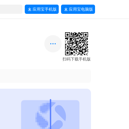
应用宝
手机版
应用宝
电脑版
扫码下载手机版