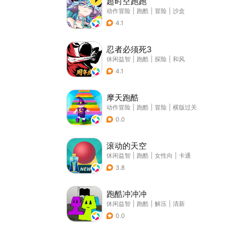
超时空跑跑
动作冒险
|
跑酷
|
冒险
|
沙盒
4.1
忍者必须死3
休闲益智
|
跑酷
|
探险
|
和风
4.1
摩天跑酷
动作冒险
|
跑酷
|
冒险
|
横版过关
0.0
滚动的天空
休闲益智
|
跑酷
|
女性向
|
卡通
3.8
跑酷冲冲冲
休闲益智
|
跑酷
|
解压
|
清新
0.0