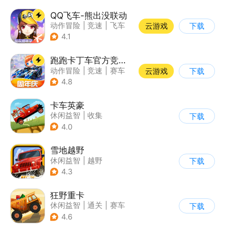
QQ飞车-熊出没联动
动作冒险
|
竞速
|
飞车
云游戏
下载
|
漂移
4.1
跑跑卡丁车官方竞速版
动作冒险
|
竞速
|
赛车
云游戏
下载
|
跑跑卡丁车
4.8
卡车英豪
休闲益智
|
收集
下载
4.0
雪地越野
休闲益智
|
越野
下载
|
横版过关
4.3
狂野重卡
休闲益智
|
通关
|
赛车
下载
4.6