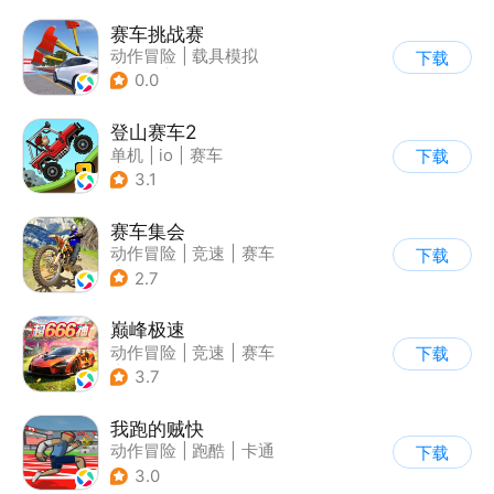
赛车挑战赛
动作冒险
|
载具模拟
下载
|
汽车
|
写实
0.0
登山赛车2
单机
|
io
|
赛车
下载
|
欧美风
3.1
赛车集会
动作冒险
|
竞速
|
赛车
下载
|
写实
2.7
巅峰极速
动作冒险
|
竞速
|
赛车
下载
|
漂移
3.7
我跑的贼快
动作冒险
|
跑酷
|
卡通
下载
3.0