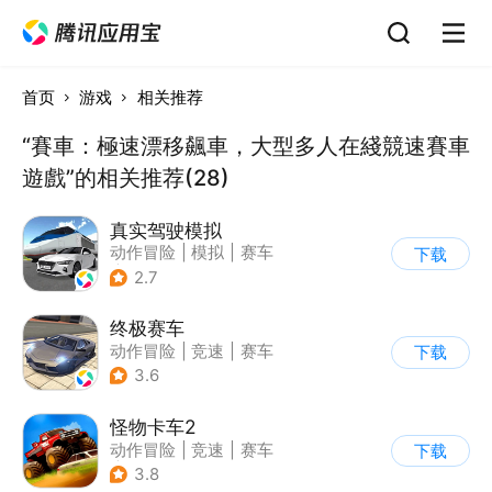
首页
游戏
相关推荐
“賽車：極速漂移飆車，大型多人在綫競速賽車
遊戲”的相关推荐(28)
真实驾驶模拟
动作冒险
|
模拟
|
赛车
下载
|
漂移
2.7
终极赛车
动作冒险
|
竞速
|
赛车
下载
3.6
怪物卡车2
动作冒险
|
竞速
|
赛车
下载
|
卡通
3.8