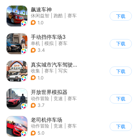
飙速车神
休闲益智
|
跑酷
|
赛车
下载
|
漂移
1.0
手动挡停车场3
单机
|
模拟
|
赛车
下载
|
开放世界
3.4
真实城市汽车驾驶3D
收集
|
赛车
|
写实
下载
|
竞速
1.0
开放世界模拟器
动作冒险
|
竞速
|
赛车
下载
|
开放世界
3.7
老司机停车场
动作冒险
|
竞速
|
赛车
下载
|
写实
5.0