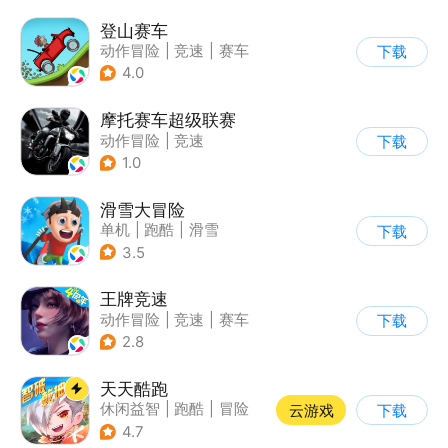
登山赛车
动作冒险
|
竞速
|
赛车
下载
|
卡通
4.0
摩托赛车超级联赛
动作冒险
|
竞速
下载
|
摩托车
|
挑战赛
1.0
滑雪大冒险
单机
|
跑酷
|
滑雪
下载
|
游道易
3.5
王牌竞速
动作冒险
|
竞速
|
赛车
下载
|
漂移
2.8
天天酷跑
休闲益智
|
跑酷
|
冒险
云游戏
下载
|
萌系
4.7