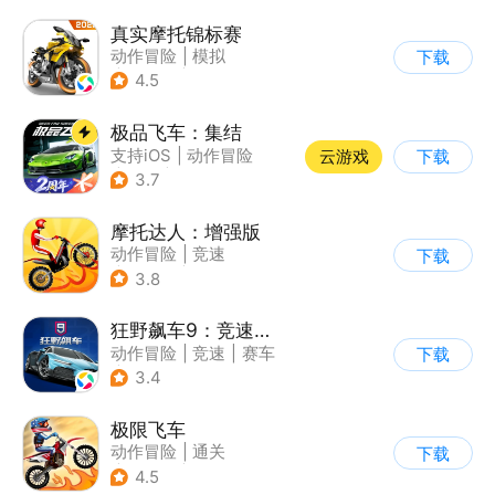
真实摩托锦标赛
动作冒险
|
模拟
下载
|
摩托车
|
写实
4.5
极品飞车：集结
支持iOS
|
动作冒险
云游戏
下载
|
竞速
|
赛车
3.7
摩托达人：增强版
动作冒险
|
竞速
下载
|
摩托车
|
卡通
3.8
狂野飙车9：竞速传奇
动作冒险
|
竞速
|
赛车
下载
|
狂野飙车
3.4
极限飞车
动作冒险
|
通关
下载
|
摩托车
|
横版过关
4.5