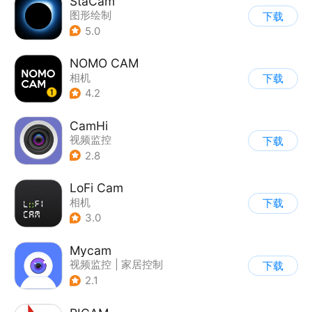
StaCam
图形绘制
下载
5.0
NOMO CAM
相机
下载
4.2
CamHi
视频监控
下载
2.8
LoFi Cam
相机
下载
3.0
Mycam
视频监控
|
家居控制
下载
2.1