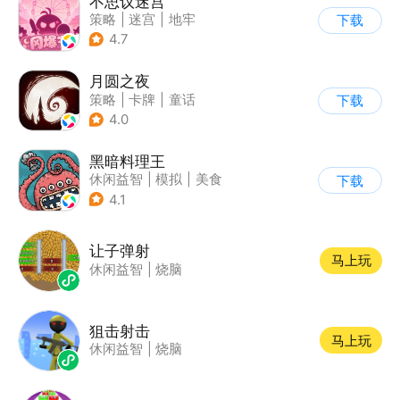
不思议迷宫
策略
|
迷宫
|
地牢
下载
|
史莱姆
4.7
月圆之夜
策略
|
卡牌
|
童话
下载
|
剧情
4.0
黑暗料理王
休闲益智
|
模拟
|
美食
下载
|
卡通
4.1
让子弹射
马上玩
休闲益智
|
烧脑
狙击射击
马上玩
休闲益智
|
烧脑