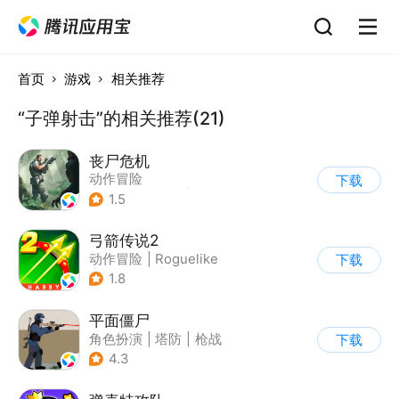
首页
游戏
相关推荐
“子弹射击”的相关推荐(21)
丧尸危机
动作冒险
下载
|
第三人称射击
|
枪战
1.5
|
写实
弓箭传说2
动作冒险
|
Roguelike
下载
|
无双割草
|
卡通
1.8
平面僵尸
角色扮演
|
塔防
|
枪战
下载
|
写实
4.3