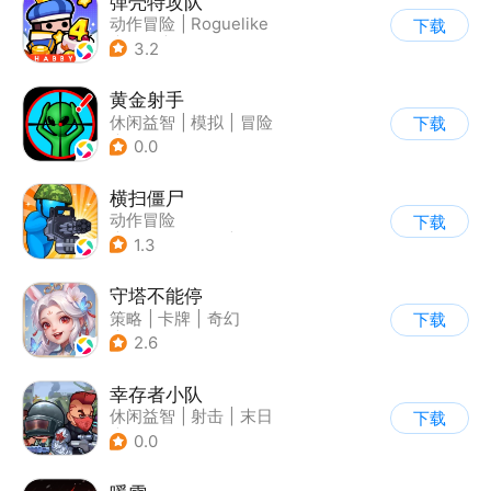
弹壳特攻队
动作冒险
|
Roguelike
下载
|
冒险
|
无双割草
3.2
黄金射手
休闲益智
|
模拟
|
冒险
下载
|
儿童游戏
0.0
横扫僵尸
动作冒险
下载
|
第三人称射击
|
丧尸
1.3
|
卡通
守塔不能停
策略
|
卡牌
|
奇幻
下载
|
动漫
2.6
幸存者小队
休闲益智
|
射击
|
末日
下载
|
卡通
0.0