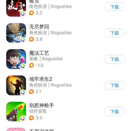
暖雪
角色扮演
|
Roguelike
下载
|
奇幻
|
steam游戏
3.2
无尽梦回
角色扮演
|
Roguelike
下载
|
冒险
|
无双割草
3.8
魔法工艺
策略
|
Roguelike
下载
|
魔法
|
剧情
-1.0
地牢求生2
角色扮演
|
Roguelike
下载
|
地牢
|
暗黑
2.1
别惹神枪手
动作冒险
下载
|
第三人称射击
|
枪战
3.0
|
卡通