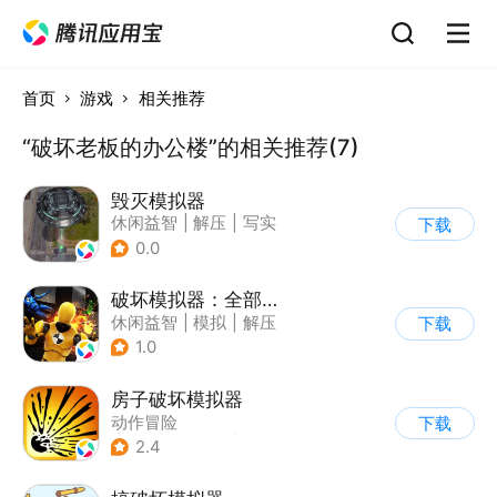
首页
游戏
相关推荐
“破坏老板的办公楼”的相关推荐(7)
毁灭模拟器
休闲益智
|
解压
|
写实
下载
0.0
破坏模拟器：全部毁灭
休闲益智
|
模拟
|
解压
下载
|
写实
1.0
房子破坏模拟器
动作冒险
下载
|
第一人称射击
|
解压
2.4
|
脑洞