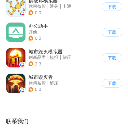
搞破坏模拟器
休闲益智
|
通关
|
卡通
下载
0.0
办公助手
其他
下载
0.0
城市毁灭模拟器
创新品类
|
模拟
|
解压
下载
|
开放世界
2.3
城市毁灭者
休闲益智
|
解压
下载
0.0
联系我们