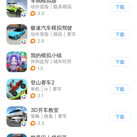
车祸模拟器
动作冒险
|
载具模拟
下载
|
汽车
|
写实
3.0
极速汽车模拟驾驶
动作冒险
|
模拟
|
赛车
下载
|
漂移
2.8
我的模拟小镇
休闲益智
|
城市经营
下载
|
卡通
|
Q版
1.5
登山赛车2
单机
|
io
|
赛车
下载
|
欧美风
3.1
3D开车教室
策略
|
收集
|
赛车
下载
|
写实
3.5