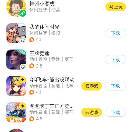
神州小客栈
马上玩
休闲益智
|
经营
我的休闲时光
休闲益智
|
模拟
下载
4.1
王牌竞速
动作冒险
|
竞速
|
赛车
下载
|
漂移
2.8
QQ飞车-熊出没联动
动作冒险
|
竞速
|
飞车
云游戏
下载
|
漂移
4.1
跑跑卡丁车官方竞速版
动作冒险
|
竞速
|
赛车
云游戏
下载
|
跑跑卡丁车
4.8