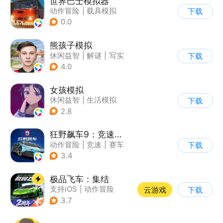
世界巴士模拟器
动作冒险
|
载具模拟
下载
|
汽车
|
写实
0.0
熊孩子模拟
休闲益智
|
解谜
|
写实
下载
4.0
女孩模拟
休闲益智
|
生活模拟
下载
|
校园
|
卡通
2.8
狂野飙车9：竞速传奇
动作冒险
|
竞速
|
赛车
下载
|
狂野飙车
3.4
极品飞车：集结
支持iOS
|
动作冒险
云游戏
下载
|
竞速
|
赛车
3.7