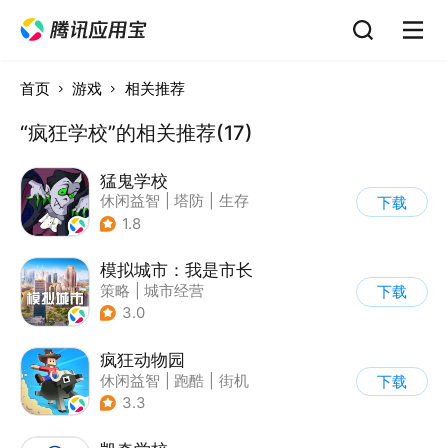
首页
游戏
相关推荐
“疯狂学校”的相关推荐(17)
猛鬼学校
休闲益智
|
塔防
|
生存
下载
|
暗黑
1.8
模拟城市：我是市长
策略
|
城市经营
下载
|
模拟城市
|
开放世界
3.0
疯狂动物园
休闲益智
|
跑酷
|
街机
下载
|
像素风
3.3