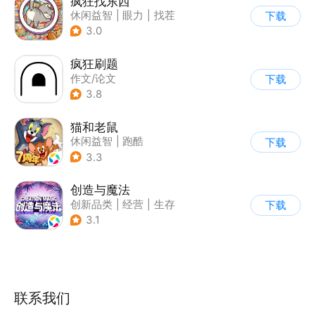
疯狂找东西
休闲益智
|
眼力
|
找茬
下载
3.0
疯狂刷题
作文/论文
下载
3.8
猫和老鼠
休闲益智
|
跑酷
下载
|
动漫改编
|
猫和老鼠
3.3
创造与魔法
创新品类
|
经营
|
生存
下载
|
开放世界
3.1
联系我们