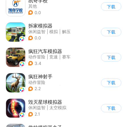
凯奇学校
其他
下载
0.0
拆家模拟器
休闲益智
|
模拟
|
解压
下载
|
写实
0.0
疯狂汽车模拟器
动作冒险
|
竞速
|
赛车
下载
|
开放世界
3.4
疯狂神射手
动作冒险
下载
|
第一人称射击
|
枪战
2.2
|
写实
毁灭星球模拟器
休闲益智
|
太空模拟
下载
|
太空
2.1