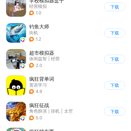
学校模拟器盒子
经营模拟
下载
1.0
钓鱼大师
街机
下载
1.2
超市模拟器
休闲益智
|
经营
下载
|
文字游戏
|
模拟
2.0
疯狂背单词
英语学习
下载
4.9
疯狂征战
角色扮演
|
挂机
|
太空
下载
|
自由交易
5.0