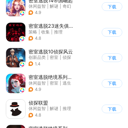
密室逃脱14帝国崛起
休闲益智
|
解谜
|
奇幻
下载
|
密室逃脱
4.9
密室逃脱23迷失俱乐部
策略
|
收集
|
推理
下载
|
密室逃脱
4.8
密室逃脱10侦探风云
创新品类
|
密室
|
侦探
下载
|
密室逃脱
1.4
密室逃脱绝境系列4迷失森林
休闲益智
|
密室
|
逃生
下载
|
密室逃脱
4.9
侦探联盟
休闲益智
|
解谜
|
推理
下载
|
侦探
4.8