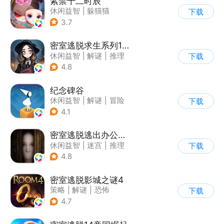
紫禁十二时辰
休闲益智
|
躲猫猫
下载
|
推理
|
古风
3.7
密室逃脱求生系列1极地冒险
休闲益智
|
解谜
|
推理
下载
|
密室逃脱
4.8
纪念碑谷
休闲益智
|
解谜
|
冒险
下载
|
治愈
4.1
密室逃脱逃出办公室3
休闲益智
|
迷宫
|
推理
下载
|
密室逃脱
4.8
密室逃脱影城之谜4
策略
|
解谜
|
恐怖
下载
|
密室逃脱
4.7