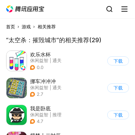
首页
游戏
相关推荐
“太空杀：摧毁城市”的相关推荐(29)
欢乐水杯
休闲益智
|
通关
下载
0.0
挪车冲冲冲
休闲益智
|
通关
下载
2.7
我是卧底
休闲益智
|
推理
下载
|
派对游戏
4.7