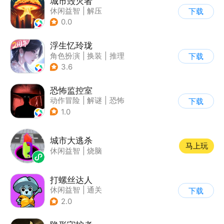
城市毁灭者
休闲益智
|
解压
下载
0.0
浮生忆玲珑
角色扮演
|
换装
|
推理
下载
|
女性向
3.6
恐怖监控室
动作冒险
|
解谜
|
恐怖
下载
|
剧情
1.0
城市大逃杀
马上玩
休闲益智
|
烧脑
打螺丝达人
休闲益智
|
通关
下载
2.0