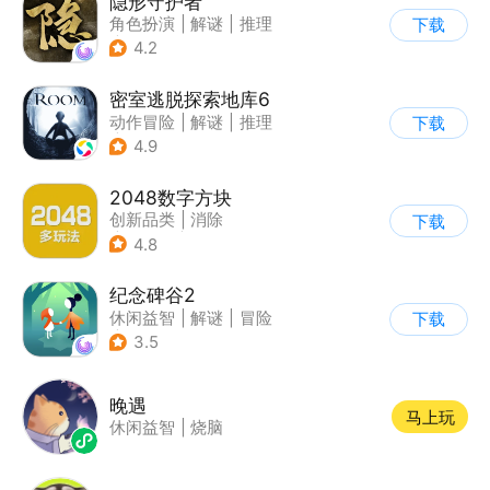
隐形守护者
角色扮演
|
解谜
|
推理
下载
|
端游移植
4.2
密室逃脱探索地库6
动作冒险
|
解谜
|
推理
下载
|
欧美风
4.9
2048数字方块
创新品类
|
消除
下载
|
多比特
|
休闲益智
4.8
纪念碑谷2
休闲益智
|
解谜
|
冒险
下载
|
清新
3.5
晚遇
马上玩
休闲益智
|
烧脑