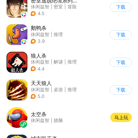
密室逃脱绝境系列3画仙奇缘
休闲益智
|
密室
|
冒险
下载
|
密室逃脱
4.5
鹅鸭杀
休闲益智
|
推理
下载
|
金山世游
3.9
狼人杀
休闲益智
|
解谜
|
推理
下载
|
狼人杀
4.4
天天狼人
休闲益智
|
桌游
|
推理
下载
|
狼人杀
5.0
太空杀
马上玩
休闲益智
|
烧脑