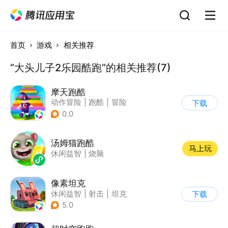
首页
游戏
相关推荐
“大头儿子2乐园酷跑”的相关推荐(7)
摩天跑酷
动作冒险
|
跑酷
|
冒险
下载
|
横版过关
0.0
汤姆猫跑酷
马上玩
休闲益智
|
烧脑
像素坦克
休闲益智
|
射击
|
坦克
下载
|
像素风
5.0