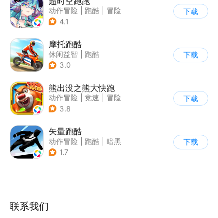
超时空跑跑
动作冒险
|
跑酷
|
冒险
下载
|
沙盒
4.1
摩托跑酷
休闲益智
|
跑酷
下载
|
摩托车
|
横版过关
3.0
熊出没之熊大快跑
动作冒险
|
竞速
|
冒险
下载
|
熊出没
3.8
矢量跑酷
动作冒险
|
跑酷
|
暗黑
下载
|
通关
1.7
联系我们