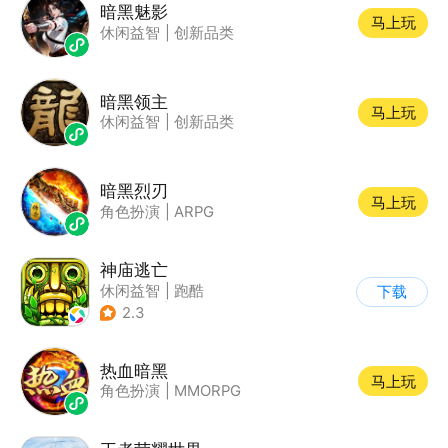
暗黑魅影
马上玩
休闲益智
|
创新品类
暗黑领主
马上玩
休闲益智
|
创新品类
暗黑烈刃
马上玩
角色扮演
|
ARPG
神庙逃亡
休闲益智
|
跑酷
下载
|
欧美风
|
创梦天地
2.3
热血暗黑
马上玩
角色扮演
|
MMORPG