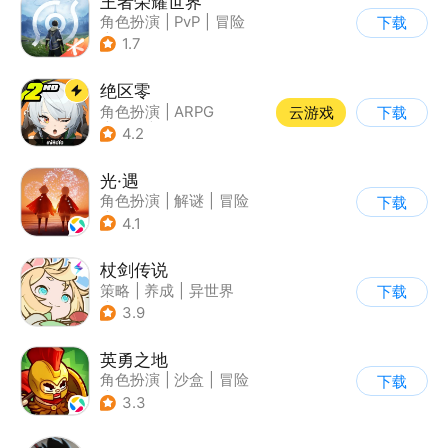
王者荣耀世界
角色扮演
|
PvP
|
冒险
下载
|
开放世界
1.7
绝区零
角色扮演
|
ARPG
云游戏
下载
|
冒险
|
美少女
4.2
光·遇
角色扮演
|
解谜
|
冒险
下载
|
开放世界
4.1
杖剑传说
策略
|
养成
|
异世界
下载
|
二次元
3.9
英勇之地
角色扮演
|
沙盒
|
冒险
下载
|
steam游戏
3.3