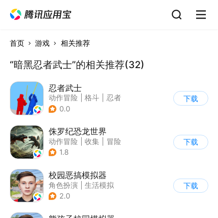
首页
游戏
相关推荐
“暗黑忍者武士”的相关推荐(32)
忍者武士
动作冒险
|
格斗
|
忍者
下载
|
Q版
0.0
侏罗纪恐龙世界
动作冒险
|
收集
|
冒险
下载
|
写实
1.8
校园恶搞模拟器
角色扮演
|
生活模拟
下载
|
写实
2.0