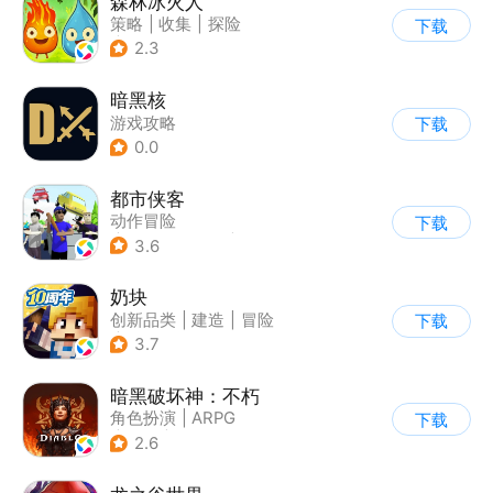
森林冰火人
策略
|
收集
|
探险
下载
|
儿童游戏
2.3
暗黑核
游戏攻略
下载
0.0
都市侠客
动作冒险
下载
|
第一人称射击
|
冒险
3.6
|
开放世界
奶块
创新品类
|
建造
|
冒险
下载
|
开放世界
3.7
暗黑破坏神：不朽
角色扮演
|
ARPG
下载
|
奇幻
|
暗黑破坏神
2.6