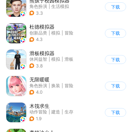
熊孩子校园模拟器
角色扮演
|
生活模拟
下载
|
写实
3.3
杜德模拟器
创新品类
|
模拟
|
冒险
下载
|
写实
4.3
滑板模拟器
休闲益智
|
模拟
|
滑板
下载
|
卡通
3.8
无限暖暖
角色扮演
|
换装
|
冒险
下载
|
开放世界
4.0
木筏求生
动作冒险
|
建造
|
生存
下载
|
写实
1.9