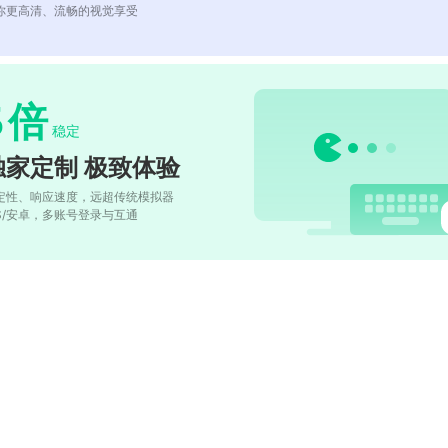
你更高清、流畅的视觉享受
5
倍
稳定
独家定制 极致体验
定性、响应速度，远超传统模拟器
OS/安卓，多账号登录与互通