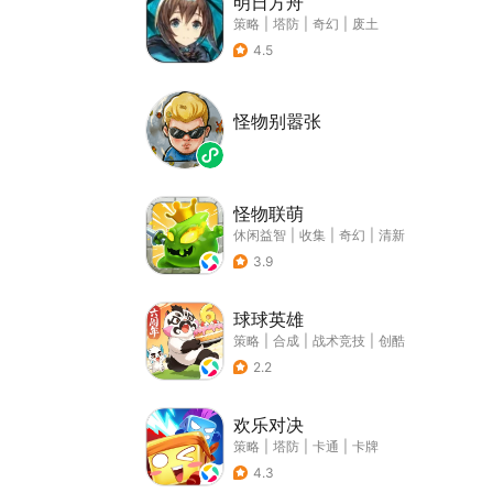
明日方舟
策略
|
塔防
|
奇幻
|
废土
4.5
怪物别嚣张
怪物联萌
休闲益智
|
收集
|
奇幻
|
清新
3.9
球球英雄
策略
|
合成
|
战术竞技
|
创酷
2.2
欢乐对决
策略
|
塔防
|
卡通
|
卡牌
4.3