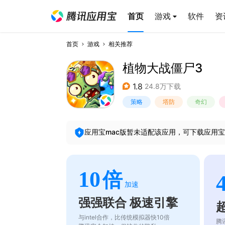
首页
游戏
软件
资
首页
游戏
相关推荐
植物大战僵尸3
1.8
24.8万下载
策略
塔防
奇幻
应用宝mac版暂未适配该应用，可下载应用宝
10
倍
加速
强强联合 极速引擎
与intel合作，比传统模拟器快10倍
腾