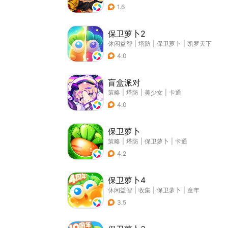
1.6
保卫萝卜2
休闲益智
|
塔防
|
保卫萝卜
|
凯罗天下
4.0
盲盒派对
策略
|
塔防
|
美少女
|
卡通
4.0
保卫萝卜
策略
|
塔防
|
保卫萝卜
|
卡通
4.2
保卫萝卜4
休闲益智
|
收集
|
保卫萝卜
|
童年
3.5