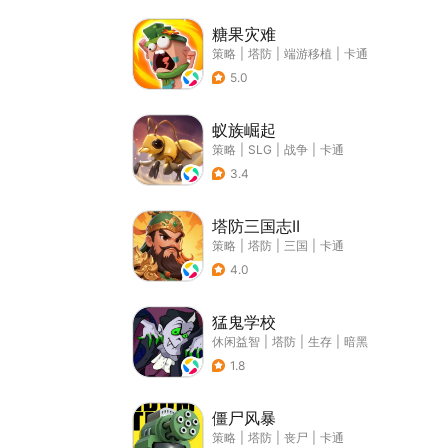
糖果灾难
策略
|
塔防
|
端游移植
|
卡通
5.0
蚁族崛起
策略
|
SLG
|
战争
|
卡通
3.4
塔防三国志II
策略
|
塔防
|
三国
|
卡通
4.0
猛鬼学校
休闲益智
|
塔防
|
生存
|
暗黑
1.8
僵尸风暴
策略
|
塔防
|
丧尸
|
卡通