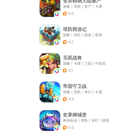
变异植物大战僵尸
策略
|
塔防
|
丧尸
|
卡通
0.0
塔防西游记
策略
|
塔防
|
西游
|
萌系
4.7
无双战将
策略
|
卡牌
|
三国
|
中国风
4.1
帝国守卫战
策略
|
塔防
|
奇幻
|
卡通
3.4
史莱姆城堡
角色扮演
|
塔防
|
奇幻
|
萌系
0.0