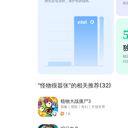
腾讯安全加持，保护你的隐私
给
稳
i
“怪物很嚣张”的相关推荐(32)
植物大战僵尸3
策略
|
塔防
|
奇幻
|
开放世界
1.8