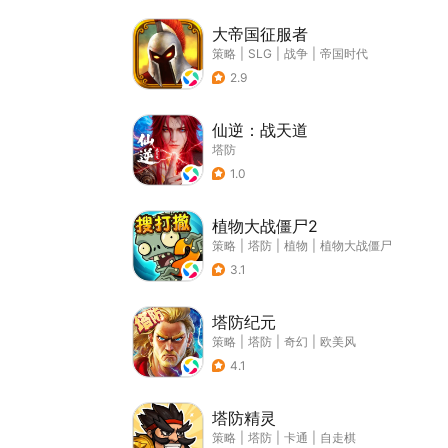
大帝国征服者
策略
|
SLG
|
战争
|
帝国时代
2.9
仙逆：战天道
塔防
1.0
植物大战僵尸2
策略
|
塔防
|
植物
|
植物大战僵尸
3.1
塔防纪元
策略
|
塔防
|
奇幻
|
欧美风
4.1
塔防精灵
策略
|
塔防
|
卡通
|
自走棋