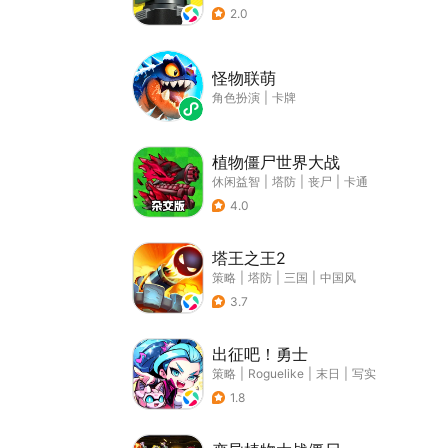
2.0
怪物联萌
角色扮演
|
卡牌
植物僵尸世界大战
休闲益智
|
塔防
|
丧尸
|
卡通
4.0
塔王之王2
策略
|
塔防
|
三国
|
中国风
3.7
出征吧！勇士
策略
|
Roguelike
|
末日
|
写实
1.8