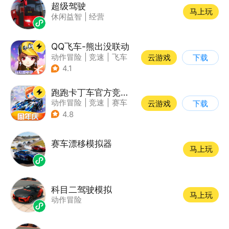
超级驾驶
马上玩
休闲益智
|
经营
QQ飞车-熊出没联动
动作冒险
|
竞速
|
飞车
云游戏
下载
|
漂移
4.1
跑跑卡丁车官方竞速版
动作冒险
|
竞速
|
赛车
云游戏
下载
|
跑跑卡丁车
4.8
赛车漂移模拟器
马上玩
科目二驾驶模拟
马上玩
动作冒险