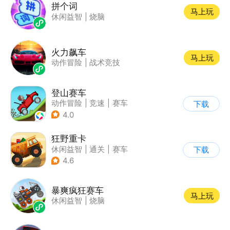
拼个词
马上玩
休闲益智
|
烧脑
火力飙车
马上玩
动作冒险
|
战术竞技
登山赛车
动作冒险
|
竞速
|
赛车
下载
|
卡通
4.0
狂野重卡
休闲益智
|
通关
|
赛车
下载
4.6
暴爽疯狂赛车
马上玩
休闲益智
|
烧脑