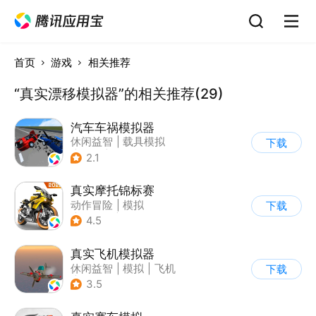
首页
游戏
相关推荐
“真实漂移模拟器”的相关推荐(29)
汽车车祸模拟器
休闲益智
|
载具模拟
下载
|
赛车
|
脑洞
2.1
真实摩托锦标赛
动作冒险
|
模拟
下载
|
摩托车
|
写实
4.5
真实飞机模拟器
休闲益智
|
模拟
|
飞机
下载
|
写实
3.5