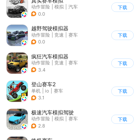
真实赛车模拟
动作冒险
|
模拟
|
汽车
下载
|
漂移
0.0
越野驾驶模拟器
动作冒险
|
竞速
|
赛车
下载
|
漂移
0.0
疯狂汽车模拟器
动作冒险
|
竞速
|
赛车
下载
|
开放世界
3.4
登山赛车2
单机
|
io
|
赛车
下载
|
欧美风
3.1
极速汽车模拟驾驶
动作冒险
|
模拟
|
赛车
下载
|
漂移
2.8