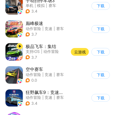
手动挡停车场3
单机
|
模拟
|
赛车
下载
|
开放世界
3.4
巅峰极速
动作冒险
|
竞速
|
赛车
下载
|
漂移
3.7
极品飞车：集结
支持iOS
|
动作冒险
云游戏
下载
|
竞速
|
赛车
3.7
空中赛车
动作冒险
|
竞速
|
赛车
下载
|
卡通
0.0
狂野飙车9：竞速传奇
动作冒险
|
竞速
|
赛车
下载
|
狂野飙车
3.4