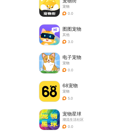
宠物街
宠物
0.0
图图宠物
其他
3.0
电子宠物
宠物
0.0
68宠物
宠物
5.0
宠物星球
潮流生活社区
0.0