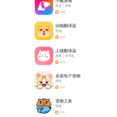
小佩宠物
其他
|
宠物
4.9
动物翻译器
宠物
4.5
人猫翻译器
宠物
|
变声器
4.3
桌面电子宠物
壁纸
2.0
宠物之家
宠物
5.0