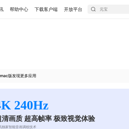
讯
帮助中心
下载客户端
开放平台
mac版发现更多应用
4K 240Hz
超清画质 超高帧率 极致视觉体验
讯独家智能音画调校技术