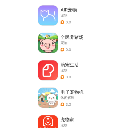
AIR宠物
宠物
0.0
全民养猪场
宠物
0.0
滴宠生活
宠物
0.0
电子宠物机
休闲解压
3.3
宠物家
宠物