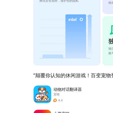
腾讯安全加持，保护你的隐私
给
独
账
“颠覆你认知的休闲游戏！百变宠物登场！ 
动物对话翻译器
宠物
4.4