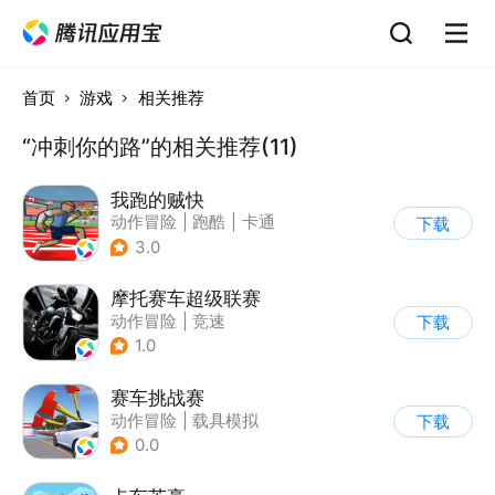
首页
游戏
相关推荐
“冲刺你的路”的相关推荐(11)
我跑的贼快
动作冒险
|
跑酷
|
卡通
下载
3.0
摩托赛车超级联赛
动作冒险
|
竞速
下载
|
摩托车
|
挑战赛
1.0
赛车挑战赛
动作冒险
|
载具模拟
下载
|
汽车
|
写实
0.0