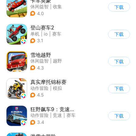
卡车英豪
休闲益智
|
收集
下载
4.0
登山赛车2
单机
|
io
|
赛车
下载
|
欧美风
3.1
雪地越野
休闲益智
|
越野
下载
|
横版过关
4.3
真实摩托锦标赛
动作冒险
|
模拟
下载
|
摩托车
|
写实
4.5
狂野飙车9：竞速传奇
动作冒险
|
竞速
|
赛车
下载
|
狂野飙车
3.4