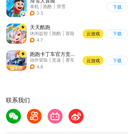
滑雪大冒险
单机
|
跑酷
|
滑雪
下载
|
游道易
3.5
天天酷跑
休闲益智
|
跑酷
|
冒险
云游戏
下载
|
萌系
4.7
跑跑卡丁车官方竞速版
动作冒险
|
竞速
|
赛车
云游戏
下载
|
跑跑卡丁车
4.8
联系我们