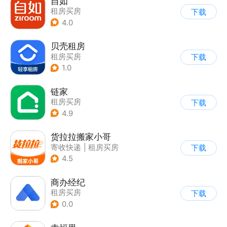
自如
租房买房
下载
4.0
贝壳租房
租房买房
下载
1.0
链家
租房买房
下载
4.9
货拉拉搬家小哥
寄收快递
|
租房买房
下载
4.5
商办经纪
租房买房
下载
0.0