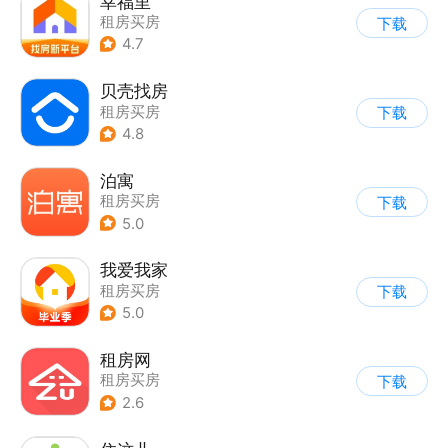
幸福里
租房买房
下载
4.7
贝壳找房
租房买房
下载
4.8
泊寓
租房买房
下载
5.0
我爱我家
租房买房
下载
5.0
租房网
租房买房
下载
2.6