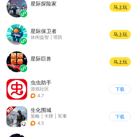
星际探险家
马上玩
星际保卫者
马上玩
休闲益智
|
塔防
星际巨兽
马上玩
虫虫助手
游戏社区
下载
4.7
生化围城
策略
|
卡牌
|
军事
下载
|
废土
4.5