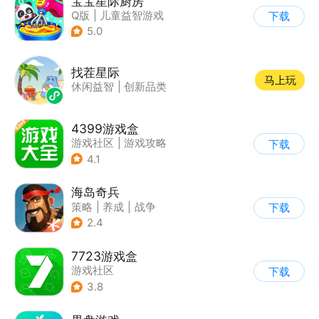
宝宝星际厨房
Q版
|
儿童益智游戏
下载
5.0
找茬星际
马上玩
休闲益智
|
创新品类
4399游戏盒
游戏社区
|
游戏攻略
下载
4.1
海岛奇兵
策略
|
养成
|
战争
下载
|
Q版
2.4
7723游戏盒
游戏社区
下载
3.8