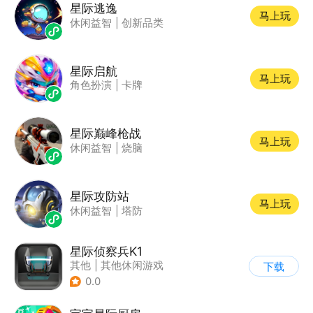
星际逃逸
马上玩
休闲益智
|
创新品类
星际启航
马上玩
角色扮演
|
卡牌
星际巅峰枪战
马上玩
休闲益智
|
烧脑
星际攻防站
马上玩
休闲益智
|
塔防
星际侦察兵K1
其他
|
其他休闲游戏
下载
0.0