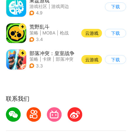
果盘游戏
游戏社区
|
游戏周边
下载
4.9
荒野乱斗
策略
|
MOBA
|
枪战
云游戏
下载
|
3v3
3.4
部落冲突：皇室战争
策略
|
卡牌
|
部落冲突
云游戏
下载
|
卡通
3.3
联系我们