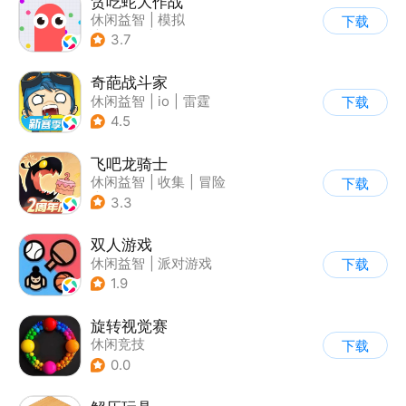
贪吃蛇大作战
休闲益智
|
模拟
下载
|
贪吃蛇
|
卡通
3.7
奇葩战斗家
休闲益智
|
io
|
雷霆
下载
4.5
飞吧龙骑士
休闲益智
|
收集
|
冒险
下载
|
宠物
3.3
双人游戏
休闲益智
|
派对游戏
下载
1.9
旋转视觉赛
休闲竞技
下载
0.0