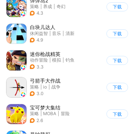
弹弹岛2
策略
|
养成
|
奇幻
下载
|
Q版
4.3
白块儿达人
休闲益智
|
音乐
|
清新
下载
|
多比特
4.9
迷你枪战精英
动作冒险
|
模拟
|
钓鱼
下载
|
童年
3.3
弓箭手大作战
策略
|
io
|
战争
下载
|
非对称竞技
3.0
宝可梦大集结
策略
|
MOBA
|
冒险
下载
|
精灵宝可梦
2.6