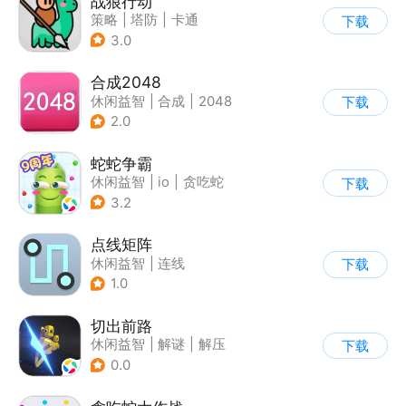
战狼行动
策略
|
塔防
|
卡通
下载
|
休闲益智
3.0
合成2048
休闲益智
|
合成
|
2048
下载
2.0
蛇蛇争霸
休闲益智
|
io
|
贪吃蛇
下载
|
白日梦
3.2
点线矩阵
休闲益智
|
连线
下载
1.0
切出前路
休闲益智
|
解谜
|
解压
下载
0.0