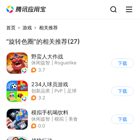
首页
游戏
相关推荐
“旋转色圈”的相关推荐(27)
野蛮人大作战
休闲益智
|
Roguelike
下载
|
奇幻
|
卡通
3.7
234人球员游戏
创新品类
|
PvP
|
足球
下载
|
千人同屏
3.2
模拟手机喝饮料
休闲益智
|
模拟
|
美食
下载
|
卡通
0.0