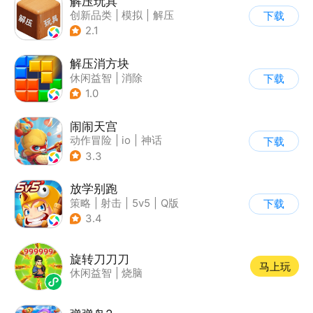
解压玩具
创新品类
|
模拟
|
解压
下载
|
卡通
2.1
解压消方块
休闲益智
|
消除
下载
1.0
闹闹天宫
动作冒险
|
io
|
神话
下载
|
中国风
3.3
放学别跑
策略
|
射击
|
5v5
|
Q版
下载
3.4
旋转刀刀刀
马上玩
休闲益智
|
烧脑