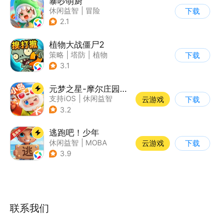
暴吵萌厨
休闲益智
|
冒险
下载
|
派对游戏
|
萌系
2.1
植物大战僵尸2
策略
|
塔防
|
植物
下载
|
植物大战僵尸
3.1
元梦之星-摩尔庄园联动
支持iOS
|
休闲益智
云游戏
下载
|
PvP
|
派对游戏
3.2
逃跑吧！少年
休闲益智
|
MOBA
云游戏
下载
|
非对称竞技
|
卡通
3.9
联系我们