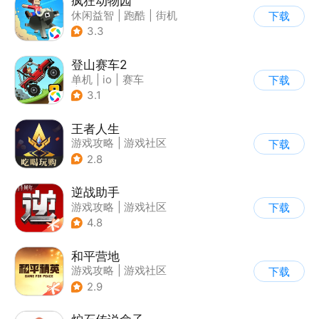
疯狂动物园
休闲益智
|
跑酷
|
街机
下载
|
像素风
3.3
登山赛车2
单机
|
io
|
赛车
下载
|
欧美风
3.1
王者人生
游戏攻略
|
游戏社区
下载
2.8
逆战助手
游戏攻略
|
游戏社区
下载
4.8
和平营地
游戏攻略
|
游戏社区
下载
2.9