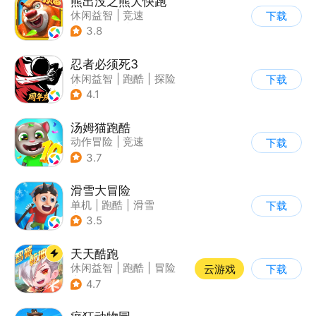
熊出没之熊大快跑
休闲益智
|
竞速
下载
|
动漫改编
|
熊出没
3.8
忍者必须死3
休闲益智
|
跑酷
|
探险
下载
|
和风
4.1
汤姆猫跑酷
动作冒险
|
竞速
下载
|
汤姆猫
|
卡通
3.7
滑雪大冒险
单机
|
跑酷
|
滑雪
下载
|
游道易
3.5
天天酷跑
休闲益智
|
跑酷
|
冒险
云游戏
下载
|
萌系
4.7