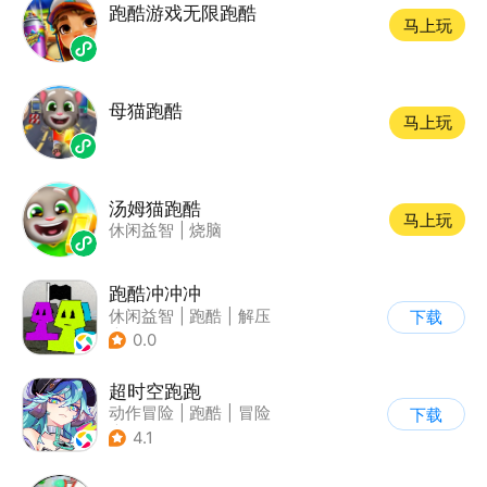
跑酷游戏无限跑酷
马上玩
母猫跑酷
马上玩
汤姆猫跑酷
马上玩
休闲益智
|
烧脑
跑酷冲冲冲
休闲益智
|
跑酷
|
解压
下载
|
清新
0.0
超时空跑跑
动作冒险
|
跑酷
|
冒险
下载
|
沙盒
4.1