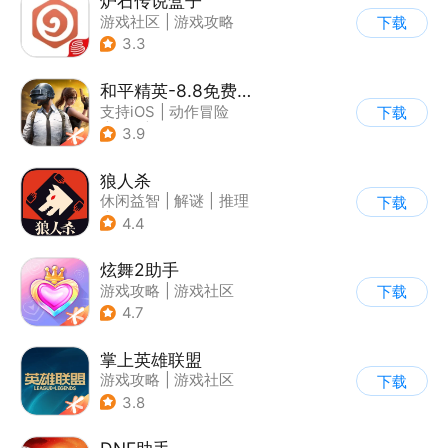
炉石传说盒子
游戏社区
|
游戏攻略
下载
3.3
和平精英-8.8免费领20连抽
支持iOS
|
动作冒险
下载
|
PvP
|
枪战
3.9
狼人杀
休闲益智
|
解谜
|
推理
下载
|
狼人杀
4.4
炫舞2助手
游戏攻略
|
游戏社区
下载
4.7
掌上英雄联盟
游戏攻略
|
游戏社区
下载
3.8