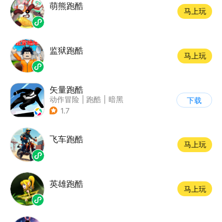
萌熊跑酷
马上玩
监狱跑酷
马上玩
矢量跑酷
动作冒险
|
跑酷
|
暗黑
下载
|
通关
1.7
飞车跑酷
马上玩
英雄跑酷
马上玩