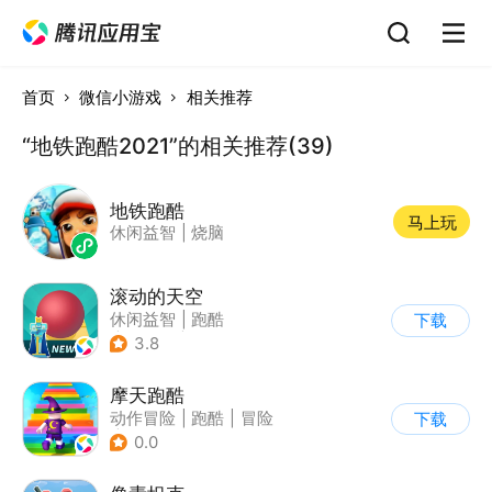
首页
微信小游戏
相关推荐
“地铁跑酷2021”的相关推荐(39)
地铁跑酷
马上玩
休闲益智
|
烧脑
滚动的天空
休闲益智
|
跑酷
下载
|
女性向
|
卡通
3.8
摩天跑酷
动作冒险
|
跑酷
|
冒险
下载
|
横版过关
0.0