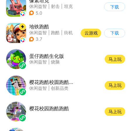
像素坦克
休闲益智
|
射击
|
坦克
下载
|
像素风
5.0
地铁跑酷
休闲益智
|
跑酷
|
街机
云游戏
下载
|
创梦天地
3.7
蛋仔跑酷生化版
马上玩
休闲益智
|
烧脑
樱花跑酷校圆跑酷小游戏
马上玩
休闲益智
|
创新品类
樱花校园跑酷跑酷
马上玩