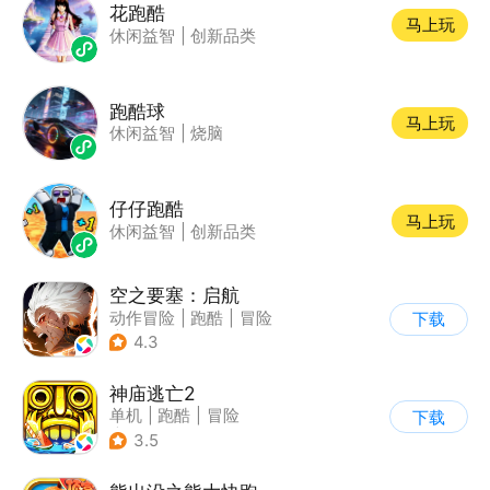
花跑酷
马上玩
休闲益智
|
创新品类
跑酷球
马上玩
休闲益智
|
烧脑
仔仔跑酷
马上玩
休闲益智
|
创新品类
空之要塞：启航
动作冒险
|
跑酷
|
冒险
下载
|
剧情
4.3
神庙逃亡2
单机
|
跑酷
|
冒险
下载
|
欧美风
3.5