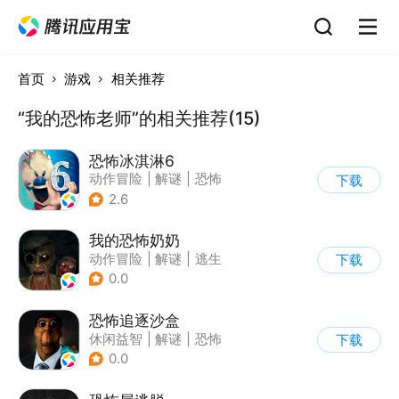
首页
游戏
相关推荐
“我的恐怖老师”的相关推荐(15)
恐怖冰淇淋6
动作冒险
|
解谜
|
恐怖
下载
|
暗黑
2.6
我的恐怖奶奶
动作冒险
|
解谜
|
逃生
下载
|
写实
0.0
恐怖追逐沙盒
休闲益智
|
解谜
|
恐怖
下载
|
暗黑
0.0