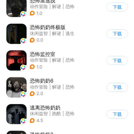
恐怖屋逃脱
动作冒险
|
解谜
|
恐怖
下载
|
暗黑
1.0
恐怖奶奶终极版
休闲益智
|
解谜
|
逃生
下载
|
恐怖奶奶
0.0
恐怖监控室
动作冒险
|
解谜
|
恐怖
下载
|
剧情
1.0
恐怖奶奶6
动作冒险
|
解谜
|
恐怖
下载
|
恐怖奶奶
2.0
逃离恐怖奶奶
休闲益智
|
跑酷
|
恐怖
下载
|
卡通
4.5