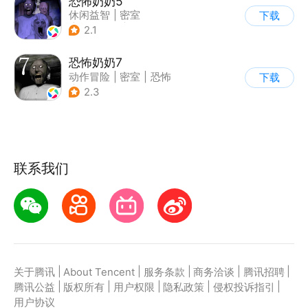
恐怖奶奶5
休闲益智
|
密室
下载
|
恐怖奶奶
|
单机
2.1
恐怖奶奶7
动作冒险
|
密室
|
恐怖
下载
|
恐怖奶奶
2.3
联系我们
|
|
|
|
|
关于腾讯
About Tencent
服务条款
商务洽谈
腾讯招聘
|
|
|
|
|
腾讯公益
版权所有
用户权限
隐私政策
侵权投诉指引
用户协议