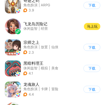
奇迹之剑
角色扮演
|
ARPG
下载
|
传奇
|
奇迹MU
3.9
飞龙岛历险记
马上玩
休闲益智
|
经营
宗师之上
角色扮演
|
放置
|
仙侠
下载
|
剧情
2.3
黑暗料理王
休闲益智
|
模拟
|
美食
下载
|
卡通
4.1
龙魂旅人
角色扮演
|
卡牌
|
冒险
下载
|
美少女
4.4