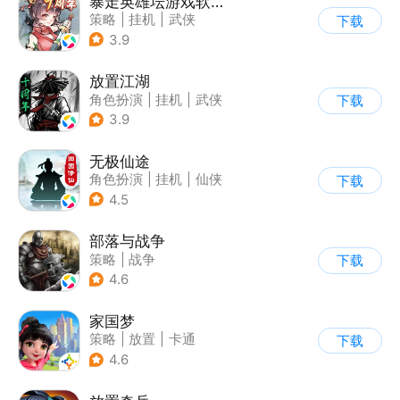
暴走英雄坛游戏软件V1.0
策略
|
挂机
|
武侠
下载
|
剧情
3.9
放置江湖
角色扮演
|
挂机
|
武侠
下载
|
文字游戏
3.9
无极仙途
角色扮演
|
挂机
|
仙侠
下载
|
文字游戏
4.5
部落与战争
策略
|
战争
下载
4.6
家国梦
策略
|
放置
|
卡通
下载
|
腾讯
4.6