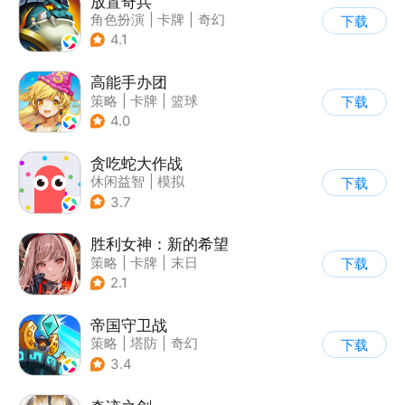
放置奇兵
角色扮演
|
卡牌
|
奇幻
下载
|
欧美风
4.1
高能手办团
策略
|
卡牌
|
篮球
下载
|
美少女
4.0
贪吃蛇大作战
休闲益智
|
模拟
下载
|
贪吃蛇
|
卡通
3.7
胜利女神：新的希望
策略
|
卡牌
|
末日
下载
|
美少女
2.1
帝国守卫战
策略
|
塔防
|
奇幻
下载
|
卡通
3.4