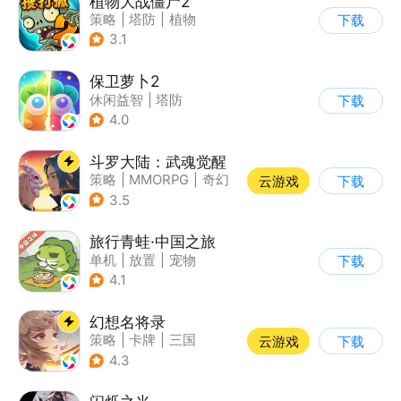
植物大战僵尸2
策略
|
塔防
|
植物
下载
|
植物大战僵尸
3.1
保卫萝卜2
休闲益智
|
塔防
下载
|
保卫萝卜
|
飞鱼
4.0
斗罗大陆：武魂觉醒
策略
|
MMORPG
|
奇幻
云游戏
下载
|
斗罗大陆
3.5
旅行青蛙·中国之旅
单机
|
放置
|
宠物
下载
|
中国风
4.1
幻想名将录
策略
|
卡牌
|
三国
云游戏
下载
|
中国风
4.3