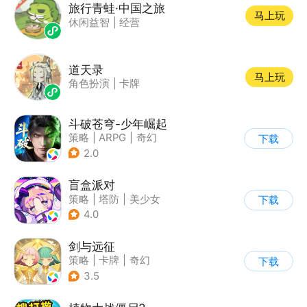
旅行青蛙·中国之旅
马上玩
休闲益智
|
经营
道天录
马上玩
角色扮演
|
卡牌
斗破苍穹-少年崛起
策略
|
ARPG
|
奇幻
下载
|
斗破苍穹
2.0
盲盒派对
策略
|
塔防
|
美少女
下载
|
卡通
4.0
剑与远征
策略
|
卡牌
|
奇幻
下载
|
动漫
3.5