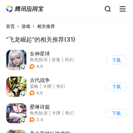
首页
游戏
相关推荐
“飞龙崛起”的相关推荐(31)
女神星球
角色扮演
|
收集
|
科幻
下载
|
捏脸
4.9
古代战争
策略
|
卡牌
|
奇幻
下载
|
卡通
4.6
爱琳诗篇
角色扮演
|
卡牌
|
奇幻
下载
|
美少女
3.4