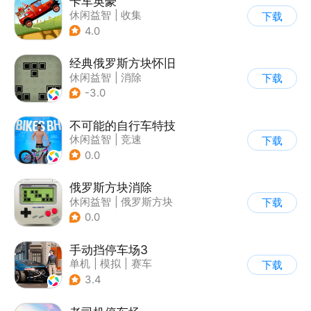
卡车英豪
休闲益智
|
收集
下载
4.0
经典俄罗斯方块怀旧
休闲益智
|
消除
下载
|
俄罗斯方块
-3.0
不可能的自行车特技
休闲益智
|
竞速
下载
|
自行车
|
写实
0.0
俄罗斯方块消除
休闲益智
|
俄罗斯方块
下载
|
消除
0.0
手动挡停车场3
单机
|
模拟
|
赛车
下载
|
开放世界
3.4