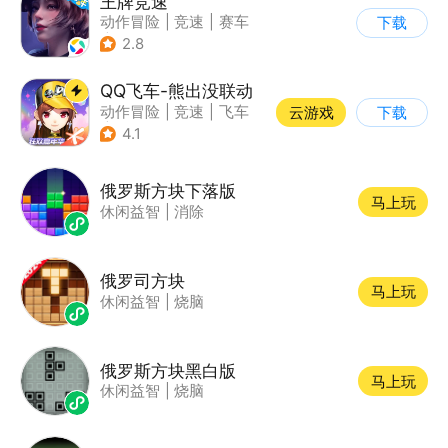
王牌竞速
动作冒险
|
竞速
|
赛车
下载
|
漂移
2.8
QQ飞车-熊出没联动
动作冒险
|
竞速
|
飞车
云游戏
下载
|
漂移
4.1
俄罗斯方块下落版
马上玩
休闲益智
|
消除
俄罗司方块
马上玩
休闲益智
|
烧脑
俄罗斯方块黑白版
马上玩
休闲益智
|
烧脑