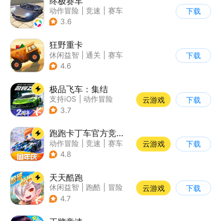
终极赛车
动作冒险
|
竞速
|
赛车
下载
3.6
狂野重卡
休闲益智
|
通关
|
赛车
下载
4.6
极品飞车：集结
支持iOS
|
动作冒险
云游戏
下载
|
竞速
|
赛车
3.7
跑跑卡丁车官方竞速版
动作冒险
|
竞速
|
赛车
云游戏
下载
|
跑跑卡丁车
4.8
天天酷跑
休闲益智
|
跑酷
|
冒险
云游戏
下载
|
萌系
4.7