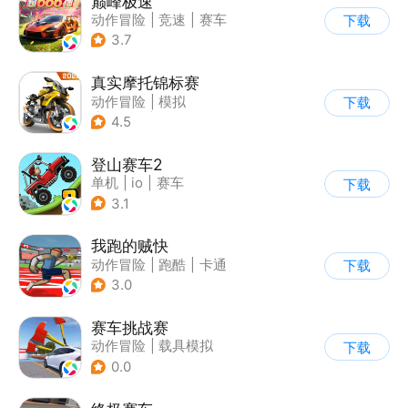
巅峰极速
动作冒险
|
竞速
|
赛车
下载
|
漂移
3.7
真实摩托锦标赛
动作冒险
|
模拟
下载
|
摩托车
|
写实
4.5
登山赛车2
单机
|
io
|
赛车
下载
|
欧美风
3.1
我跑的贼快
动作冒险
|
跑酷
|
卡通
下载
3.0
赛车挑战赛
动作冒险
|
载具模拟
下载
|
汽车
|
写实
0.0