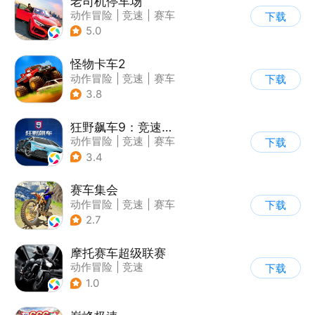
老司机停车场
动作冒险
|
竞速
|
赛车
下载
|
写实
5.0
怪物卡车2
动作冒险
|
竞速
|
赛车
下载
|
卡通
3.8
狂野飙车9：竞速传奇
动作冒险
|
竞速
|
赛车
下载
|
狂野飙车
3.4
赛车集会
动作冒险
|
竞速
|
赛车
下载
|
写实
2.7
摩托赛车超级联赛
动作冒险
|
竞速
下载
|
摩托车
|
挑战赛
1.0