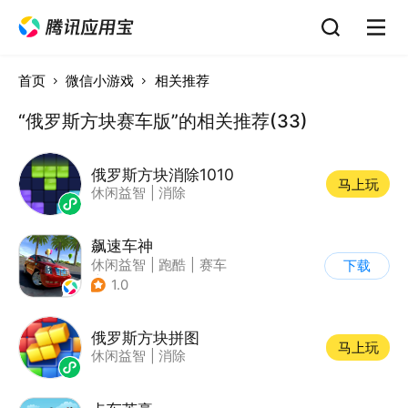
首页
微信小游戏
相关推荐
“俄罗斯方块赛车版”的相关推荐(33)
俄罗斯方块消除1010
马上玩
休闲益智
|
消除
飙速车神
休闲益智
|
跑酷
|
赛车
下载
|
漂移
1.0
俄罗斯方块拼图
马上玩
休闲益智
|
消除