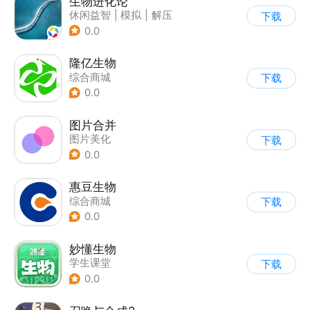
生物进化论
休闲益智
|
模拟
|
解压
下载
|
清新
0.0
隆亿生物
综合商城
下载
0.0
图片合并
图片美化
下载
0.0
惠豆生物
综合商城
下载
0.0
妙懂生物
学生课堂
下载
0.0