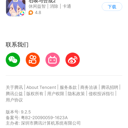
召唤与合成2
休闲益智
|
消除
|
卡通
下载
|
合成
4.8
联系我们
|
|
|
|
|
关于腾讯
About Tencent
服务条款
商务洽谈
腾讯招聘
|
|
|
|
|
腾讯公益
版权所有
用户权限
隐私政策
侵权投诉指引
用户协议
版本号:
9.2.5
备案号: 粤B2-20090059-1623A
主办者: 深圳市腾讯计算机系统有限公司