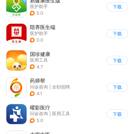
易健康医生版
医护助手
下载
5.0
陪养医生端
医护助手
下载
0.0
国珍健康
医用工具
下载
4.7
药师帮
问诊咨询
|
全职招聘
下载
4.1
曜影医疗
问诊咨询
|
医用工具
下载
|
医护助手
5.0