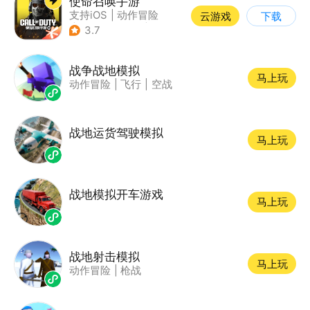
使命召唤手游
支持iOS
|
动作冒险
云游戏
下载
|
第一人称射击
|
军事
3.7
战争战地模拟
马上玩
动作冒险
|
飞行
|
空战
战地运货驾驶模拟
马上玩
战地模拟开车游戏
马上玩
战地射击模拟
马上玩
动作冒险
|
枪战