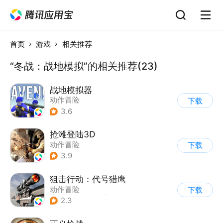
首页
游戏
相关推荐
“冬战：战地模拟”的相关推荐(23)
战地模拟器
动作冒险
下载
|
第一人称射击
|
枪战
3.6
抢滩登陆3D
动作冒险
下载
|
第一人称射击
|
枪战
3.9
|
抢滩登陆
狙击行动：代号猎鹰
动作冒险
下载
|
第一人称射击
|
枪战
2.3
|
写实