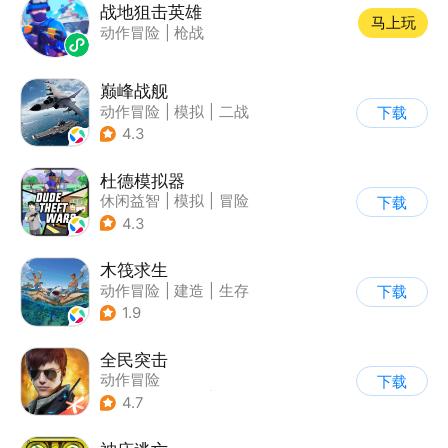
战地狙击英雄
马上玩
动作冒险
|
枪战
巅峰战舰
动作冒险
|
模拟
|
二战
下载
|
战术竞技
4.3
杜德模拟器
休闲益智
|
模拟
|
冒险
下载
|
写实
4.3
木筏求生
动作冒险
|
建造
|
生存
下载
|
写实
1.9
全民突击
动作冒险
下载
|
第三人称射击
|
枪战
4.7
|
战术竞技