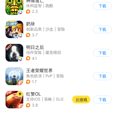
神庙逃亡
休闲益智
|
跑酷
下载
|
欧美风
|
创梦天地
2.3
奶块
创新品类
|
沙盒
|
冒险
下载
|
开放世界
3.7
明日之后
动作冒险
|
建造模拟
下载
|
丧尸
|
明日之后
4.1
王者荣耀世界
角色扮演
|
PvP
|
冒险
下载
|
开放世界
1.7
红警OL
支持iOS
|
策略
|
SLG
云游戏
下载
|
二战
3.8