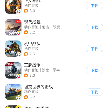
正义枪战
动作冒险
下载
|
第一人称射击
|
枪战
3.3
|
战术竞技
现代战舰
动作冒险
|
射击
|
战舰
下载
|
5v5
3.2
机甲战队
动作冒险
下载
|
第三人称射击
|
枪战
2.8
|
匹配对战
王牌战争
动作冒险
|
沙盒
|
军事
下载
|
开放世界
3.3
坦克世界闪击战
动作冒险
下载
|
第三人称射击
|
二战
3.2
|
战术竞技