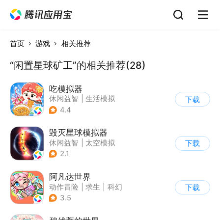
首页
游戏
相关推荐
“闲置星球矿工”的相关推荐(28)
吃模拟器
休闲益智
|
生活模拟
下载
|
美食
|
卡通
4.4
毁灭星球模拟器
休闲益智
|
太空模拟
下载
|
太空
2.1
阿凡达世界
动作冒险
|
求生
|
科幻
下载
|
开放世界
3.5