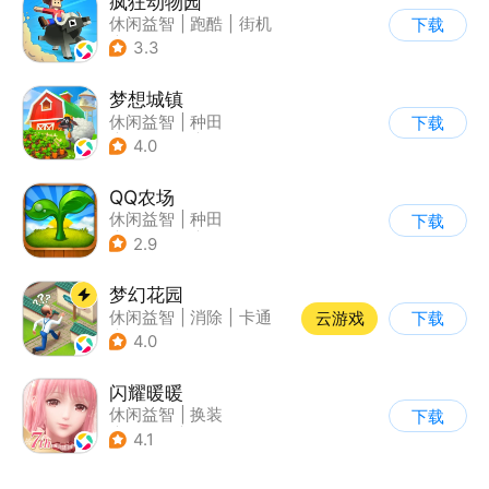
疯狂动物园
休闲益智
|
跑酷
|
街机
下载
|
像素风
3.3
梦想城镇
休闲益智
|
种田
下载
|
田园生活
|
中国风
4.0
QQ农场
休闲益智
|
种田
下载
|
田园生活
|
卡通
2.9
梦幻花园
休闲益智
|
消除
|
卡通
云游戏
下载
|
创梦天地
4.0
闪耀暖暖
休闲益智
|
换装
下载
|
美少女
|
二次元
4.1