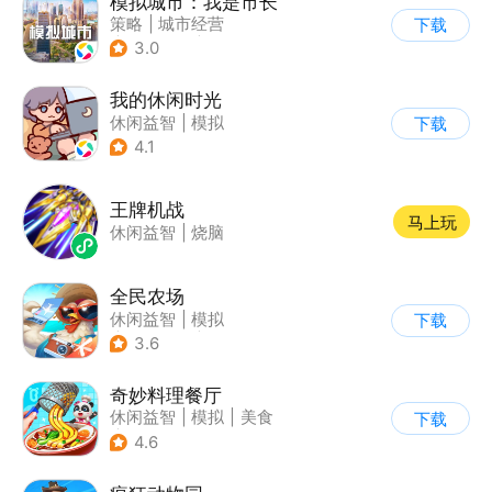
模拟城市：我是市长
策略
|
城市经营
下载
|
模拟城市
|
开放世界
3.0
我的休闲时光
休闲益智
|
模拟
下载
4.1
王牌机战
马上玩
休闲益智
|
烧脑
全民农场
休闲益智
|
模拟
下载
|
田园生活
|
卡通
3.6
奇妙料理餐厅
休闲益智
|
模拟
|
美食
下载
|
宝宝巴士
4.6