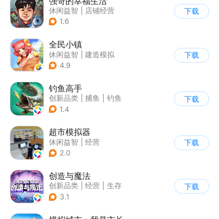
强哥的幸福生活
休闲益智
|
店铺经营
下载
|
卡通
|
Q版
1.6
全民小镇
休闲益智
|
建造模拟
下载
|
卡通
|
腾讯
4.9
钓鱼高手
创新品类
|
捕鱼
|
钓鱼
下载
|
治愈
1.4
超市模拟器
休闲益智
|
经营
下载
|
文字游戏
|
模拟
2.0
创造与魔法
创新品类
|
经营
|
生存
下载
|
开放世界
3.1