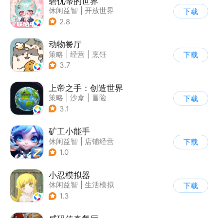
碧优蒂的世界
休闲益智
|
开放世界
下载
|
Q版
|
捏脸
2.8
动物餐厅
策略
|
经营
|
烹饪
下载
|
宠物
3.7
上帝之手：创造世界
策略
|
沙盒
|
冒险
下载
|
卡通
3.1
矿工小能手
休闲益智
|
店铺经营
下载
|
卡通
1.0
小忍模拟器
休闲益智
|
生活模拟
下载
|
恋爱
|
女性向
1.3