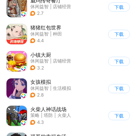
威玛传奇餐厅
休闲益智
|
店铺经营
下载
|
美食
|
卡通
2.7
猪猪红包世界
休闲益智
|
种田
下载
|
田园生活
|
积分网赚
4.4
小镇大厨
休闲益智
|
店铺经营
下载
|
美食
|
卡通
3.2
女孩模拟
休闲益智
|
生活模拟
下载
|
校园
|
卡通
2.8
火柴人神话战场
策略
|
塔防
|
火柴人
下载
|
休闲益智
4.3