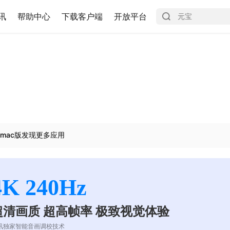
讯
帮助中心
下载客户端
开放平台
mac版发现更多应用
4K 240Hz
超清画质 超高帧率 极致视觉体验
讯独家智能音画调校技术