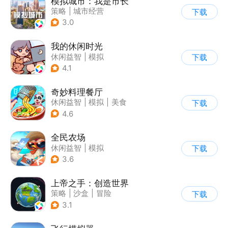
模拟城市：我是市长
策略
|
城市经营
下载
|
模拟城市
|
开放世界
3.0
我的休闲时光
休闲益智
|
模拟
下载
4.1
奇妙料理餐厅
休闲益智
|
模拟
|
美食
下载
|
宝宝巴士
4.6
全民农场
休闲益智
|
模拟
下载
|
田园生活
|
卡通
3.6
上帝之手：创造世界
策略
|
沙盒
|
冒险
下载
|
卡通
3.1