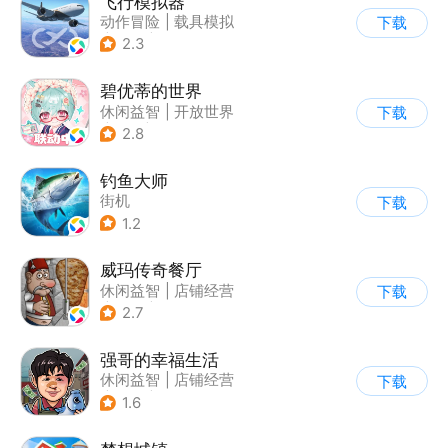
飞行模拟器
动作冒险
|
载具模拟
下载
|
飞机
|
写实
2.3
碧优蒂的世界
休闲益智
|
开放世界
下载
|
Q版
|
捏脸
2.8
钓鱼大师
街机
下载
1.2
威玛传奇餐厅
休闲益智
|
店铺经营
下载
|
美食
|
卡通
2.7
强哥的幸福生活
休闲益智
|
店铺经营
下载
|
卡通
|
Q版
1.6