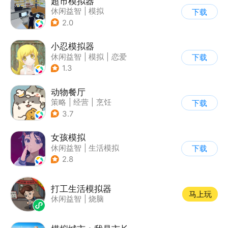
超市模拟器
休闲益智
|
模拟
下载
|
文字游戏
|
经营
2.0
小忍模拟器
休闲益智
|
模拟
|
恋爱
下载
|
女性向
1.3
动物餐厅
策略
|
经营
|
烹饪
下载
|
宠物
3.7
女孩模拟
休闲益智
|
生活模拟
下载
|
校园
|
卡通
2.8
打工生活模拟器
马上玩
休闲益智
|
烧脑