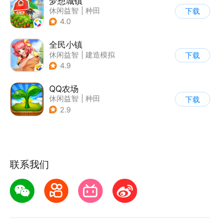
梦想城镇
休闲益智
|
种田
下载
|
田园生活
|
中国风
4.0
全民小镇
休闲益智
|
建造模拟
下载
|
卡通
|
腾讯
4.9
QQ农场
休闲益智
|
种田
下载
|
田园生活
|
卡通
2.9
联系我们