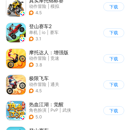
真实摩托锦标赛
动作冒险
|
模拟
下载
|
摩托车
|
写实
4.5
登山赛车2
单机
|
io
|
赛车
下载
|
欧美风
3.1
摩托达人：增强版
动作冒险
|
竞速
下载
|
摩托车
|
卡通
3.8
极限飞车
动作冒险
|
通关
下载
|
摩托车
|
横版过关
4.5
热血江湖：觉醒
角色扮演
|
PvP
|
武侠
下载
|
卡通
5.0