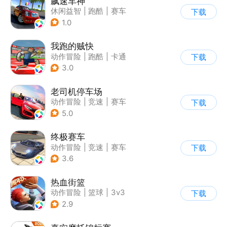
飙速车神
休闲益智
|
跑酷
|
赛车
下载
|
漂移
1.0
我跑的贼快
动作冒险
|
跑酷
|
卡通
下载
3.0
老司机停车场
动作冒险
|
竞速
|
赛车
下载
|
写实
5.0
终极赛车
动作冒险
|
竞速
|
赛车
下载
3.6
热血街篮
动作冒险
|
篮球
|
3v3
下载
|
卡通
2.9