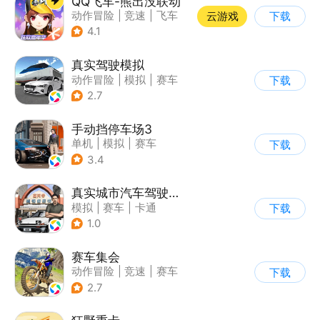
QQ飞车-熊出没联动
动作冒险
|
竞速
|
飞车
云游戏
下载
|
漂移
4.1
真实驾驶模拟
动作冒险
|
模拟
|
赛车
下载
|
漂移
2.7
手动挡停车场3
单机
|
模拟
|
赛车
下载
|
开放世界
3.4
真实城市汽车驾驶3D
模拟
|
赛车
|
卡通
下载
|
竞速
1.0
赛车集会
动作冒险
|
竞速
|
赛车
下载
|
写实
2.7