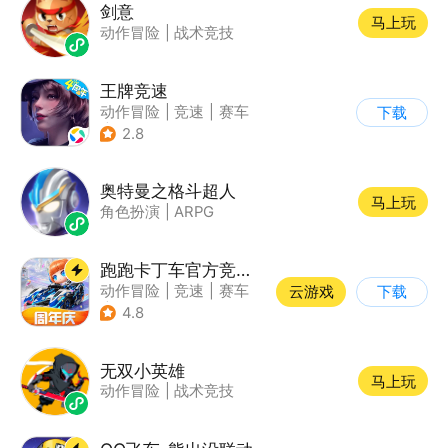
剑意
马上玩
动作冒险
|
战术竞技
王牌竞速
动作冒险
|
竞速
|
赛车
下载
|
漂移
2.8
奥特曼之格斗超人
马上玩
角色扮演
|
ARPG
跑跑卡丁车官方竞速版
动作冒险
|
竞速
|
赛车
云游戏
下载
|
跑跑卡丁车
4.8
无双小英雄
马上玩
动作冒险
|
战术竞技