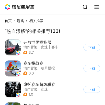
首页
游戏
相关推荐
“热血漂移”的相关推荐(33)
开放世界模拟器
动作冒险
|
竞速
|
赛车
下载
|
开放世界
3.7
赛车挑战赛
动作冒险
|
载具模拟
下载
|
汽车
|
写实
0.0
摩托赛车超级联赛
动作冒险
|
竞速
下载
|
摩托车
|
挑战赛
1.0