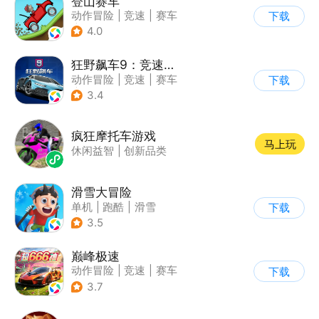
登山赛车
动作冒险
|
竞速
|
赛车
下载
|
卡通
4.0
狂野飙车9：竞速传奇
动作冒险
|
竞速
|
赛车
下载
|
狂野飙车
3.4
疯狂摩托车游戏
马上玩
休闲益智
|
创新品类
滑雪大冒险
单机
|
跑酷
|
滑雪
下载
|
游道易
3.5
巅峰极速
动作冒险
|
竞速
|
赛车
下载
|
漂移
3.7