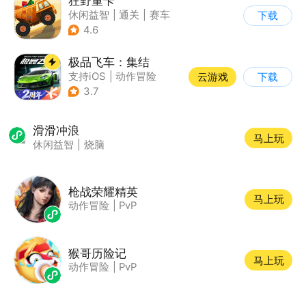
狂野重卡
休闲益智
|
通关
|
赛车
下载
4.6
极品飞车：集结
支持iOS
|
动作冒险
云游戏
下载
|
竞速
|
赛车
3.7
滑滑冲浪
马上玩
休闲益智
|
烧脑
枪战荣耀精英
马上玩
动作冒险
|
PvP
猴哥历险记
马上玩
动作冒险
|
PvP