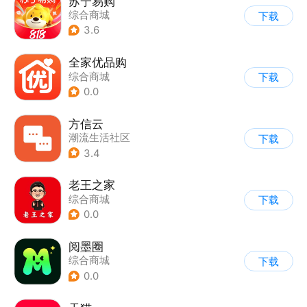
苏宁易购
综合商城
下载
3.6
全家优品购
综合商城
下载
0.0
方信云
潮流生活社区
下载
|
综合商城
3.4
老王之家
综合商城
下载
0.0
阅墨圈
综合商城
下载
0.0