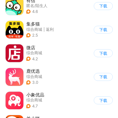
有信
匿名/陌生人
下载
4.6
集多猫
综合商城
|
返利
下载
|
商品推荐
2.5
微店
综合商城
下载
4.2
鹿优选
综合商城
下载
3.0
小象优品
综合商城
下载
4.7