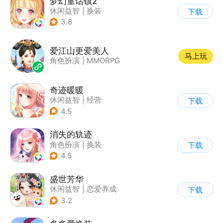
梦幻童话镇2
休闲益智
|
换装
下载
|
女性向
|
二次元
3.8
爱江山更爱美人
马上玩
角色扮演
|
MMORPG
奇迹暖暖
休闲益智
|
经营
下载
|
美少女
|
动漫
4.5
消失的轨迹
角色扮演
|
换装
下载
|
演艺圈
|
乙女
4.5
盛世芳华
休闲益智
|
恋爱养成
下载
|
架空历史
|
女性向
3.2