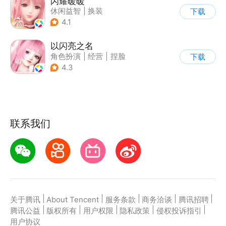
闪耀暖暖
休闲益智
|
换装
下载
|
美少女
|
二次元
4.1
以闪亮之名
角色扮演
|
经营
|
捏脸
下载
|
二次元
4.3
联系我们
|
|
|
|
|
关于腾讯
About Tencent
服务条款
商务洽谈
腾讯招聘
|
|
|
|
|
腾讯公益
版权所有
用户权限
隐私政策
侵权投诉指引
用户协议