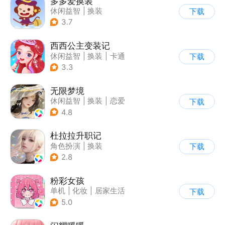
多多爱换装
休闲益智
|
换装
下载
|
儿童游戏
|
卡通
3.7
西西公主变装记
休闲益智
|
换装
|
卡通
下载
3.3
无限梦境
休闲益智
|
换装
|
恋爱
下载
|
乙女
4.8
杜拉拉升职记
角色扮演
|
换装
下载
|
小说改编
|
捏脸
2.8
粉彩女孩
单机
|
化妆
|
居家生活
下载
|
女性向
5.0