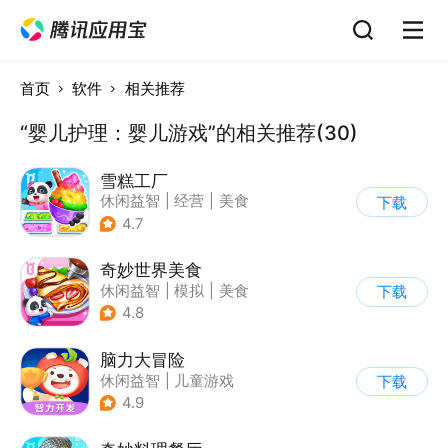
首页
软件
相关推荐
“婴儿护理：婴儿游戏”的相关推荐(30)
雪糕工厂
休闲益智
|
经营
|
美食
下载
|
宝宝巴士
4.7
奇妙世界美食
休闲益智
|
模拟
|
美食
下载
|
宝宝巴士
4.8
脑力大冒险
休闲益智
|
儿童游戏
下载
|
卡通
|
学习教育
4.9