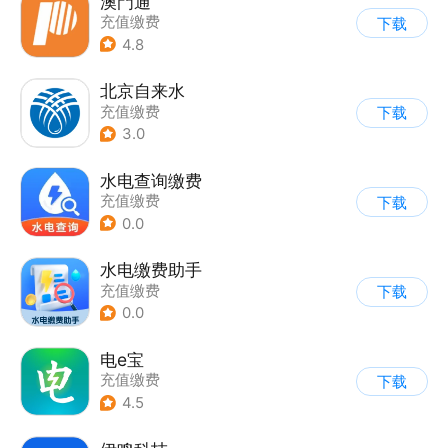
澳門通
充值缴费
下载
4.8
北京自来水
充值缴费
下载
3.0
水电查询缴费
充值缴费
下载
0.0
水电缴费助手
充值缴费
下载
0.0
电e宝
充值缴费
下载
4.5