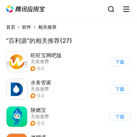
首页
软件
相关推荐
“百利源”的相关推荐(27)
旺旺宝网吧版
充值缴费
下载
0.0
水务管家
充值缴费
下载
0.0
陕燃宝
充值缴费
下载
0.0