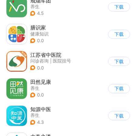
戒烟军团
养生
下载
4.5
膳识家
健康知识
下载
0.0
江苏省中医院
问诊咨询
|
医院挂号
下载
|
养生
0.0
田然见康
养生
下载
0.0
知源中医
养生
下载
4.3