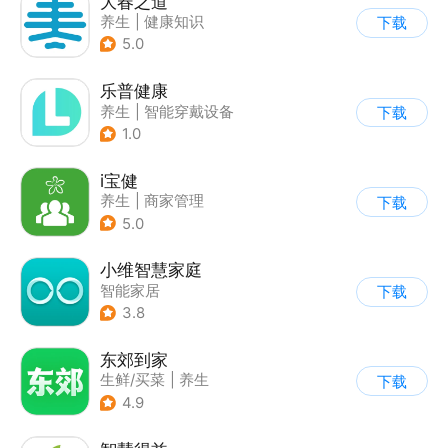
大春之道
养生
|
健康知识
下载
5.0
乐普健康
养生
|
智能穿戴设备
下载
1.0
i宝健
养生
|
商家管理
下载
5.0
小维智慧家庭
智能家居
下载
3.8
东郊到家
生鲜/买菜
|
养生
下载
4.9