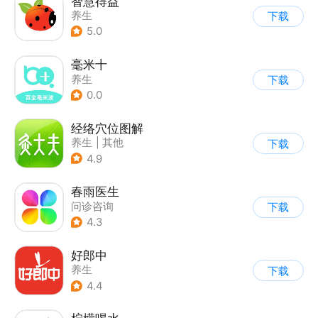
智慧得益
养生
下载
5.0
毫米十
养生
下载
0.0
经络穴位图解
养生
|
其他
下载
4.9
春雨医生
问诊咨询
下载
4.3
好郎中
养生
下载
4.4