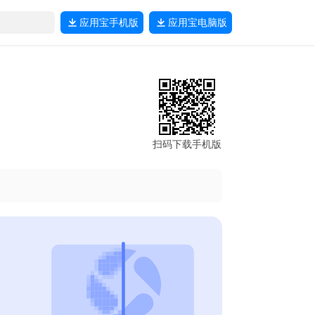
应用宝
手机版
应用宝
电脑版
扫码下载手机版