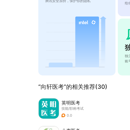
腾讯安全加持，保护你的隐私
给
独
账
“向轩医考”的相关推荐(30)
英明医考
技能/职称考试
0.0