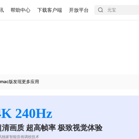
讯
帮助中心
下载客户端
开放平台
mac版发现更多应用
4K 240Hz
超清画质 超高帧率 极致视觉体验
讯独家智能音画调校技术