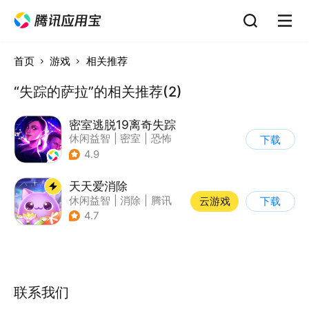
首页
游戏
相关推荐
“失踪的萨拉”的相关推荐(2)
密室逃脱19离奇失踪
休闲益智
|
密室
|
恐怖
下载
|
密室逃脱
4.9
天天爱消除
休闲益智
|
消除
|
腾讯
云游戏
下载
|
单机
4.7
联系我们