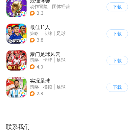
最佳球会
动作冒险
|
团体经营
下载
|
足球
|
匹配对战
3.3
最佳11人
策略
|
卡牌
|
足球
下载
|
战术竞技
3.8
豪门足球风云
策略
|
卡牌
|
足球
下载
|
写实
4.0
实况足球
策略
|
模拟
|
足球
下载
|
实况足球
2.8
联系我们