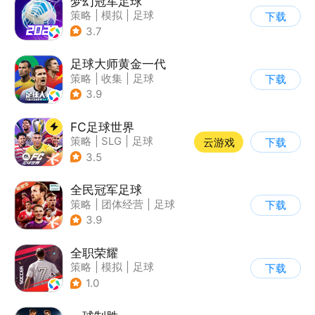
梦幻冠军足球
策略
|
模拟
|
足球
下载
|
写实
3.7
足球大师黄金一代
策略
|
收集
|
足球
下载
|
写实
3.9
FC足球世界
策略
|
SLG
|
足球
云游戏
下载
|
端游移植
3.5
全民冠军足球
策略
|
团体经营
|
足球
下载
|
足球经理
3.9
全职荣耀
策略
|
模拟
|
足球
下载
|
写实
1.0