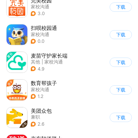
完美校园
家校沟通
下载
3.0
扫呗校园通
家校沟通
下载
0.0
麦苗守护家长端
其他
|
家校沟通
下载
4.9
数育帮孩子
家校沟通
下载
1.2
美团众包
兼职
下载
2.6