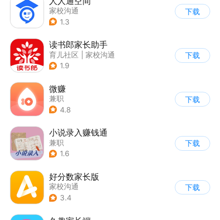
人人通空间
家校沟通
下载
1.3
读书郎家长助手
育儿社区
|
家校沟通
下载
1.9
微赚
兼职
下载
4.8
小说录入赚钱通
兼职
下载
1.6
好分数家长版
家校沟通
下载
3.4