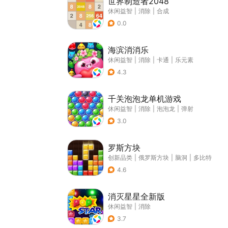
世界制造者2048
休闲益智
|
消除
|
合成
0.0
海滨消消乐
休闲益智
|
消除
|
卡通
|
乐元素
4.3
千关泡泡龙单机游戏
休闲益智
|
消除
|
泡泡龙
|
弹射
3.0
罗斯方块
创新品类
|
俄罗斯方块
|
脑洞
|
多比特
4.6
消灭星星全新版
休闲益智
|
消除
3.7