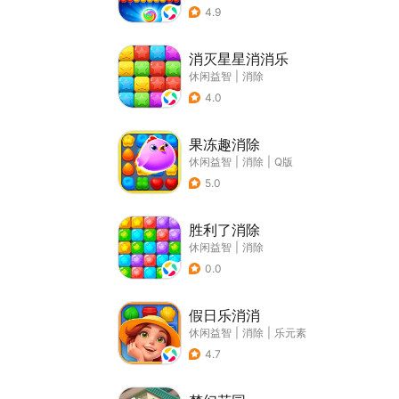
4.9
消灭星星消消乐
休闲益智
|
消除
4.0
果冻趣消除
休闲益智
|
消除
|
Q版
5.0
胜利了消除
休闲益智
|
消除
0.0
假日乐消消
休闲益智
|
消除
|
乐元素
4.7