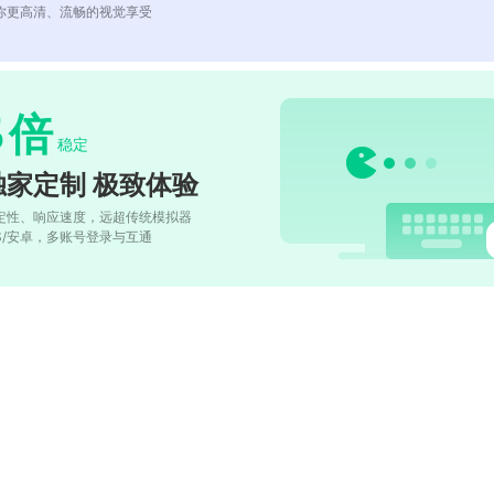
你更高清、流畅的视觉享受
5
倍
稳定
独家定制 极致体验
定性、响应速度，远超传统模拟器
OS/安卓，多账号登录与互通