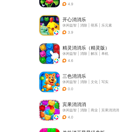
4.9
开心消消乐
休闲益智
|
消除
|
萌系
|
乐元素
3.9
精灵消消乐（精灵版）
休闲益智
|
消除
|
解压
|
单机
4.6
三色消消乐
休闲益智
|
消除
|
文化
|
写实
0.0
宾果消消消
休闲益智
|
消除
|
商业
|
宾果消消消
4.0