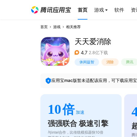
首页
游戏
软件
资
首页
游戏
相关推荐
天天爱消除
4.7
2.8亿下载
休闲益智
消除
腾讯
应用宝mac版暂未适配该应用，可下载应用宝
10
倍
加速
强强联合 极速引擎
与intel合作，比传统模拟器快10倍
腾