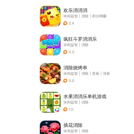
欢乐消消消
休闲益智
|
消除
|
积分网赚
2.4
疯狂斗罗消消乐
休闲益智
|
消除
0.0
消除烧烤串
休闲益智
|
消除
|
美食
|
清新
0.0
水果消消乐单机游戏
休闲益智
|
消除
1.0
插花消除
休闲益智
|
消除