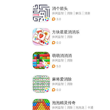
消个箭头
休闲益智
|
消除
|
解压
|
清新
3.0
方块星星消消乐
休闲益智
|
消除
0.0
萌萌消消消
休闲益智
|
消除
5.0
麻将爱消除
休闲益智
|
消除
0.0
泡泡精灵传奇
休闲益智
|
消除
|
泡泡龙
|
卡通