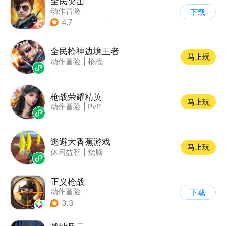
全民突击
动作冒险
下载
|
第三人称射击
|
枪战
4.7
|
战术竞技
全民枪神边境王者
马上玩
动作冒险
|
枪战
枪战荣耀精英
马上玩
动作冒险
|
PvP
逃避大香蕉游戏
马上玩
休闲益智
|
烧脑
正义枪战
动作冒险
下载
|
第一人称射击
|
枪战
3.3
|
战术竞技