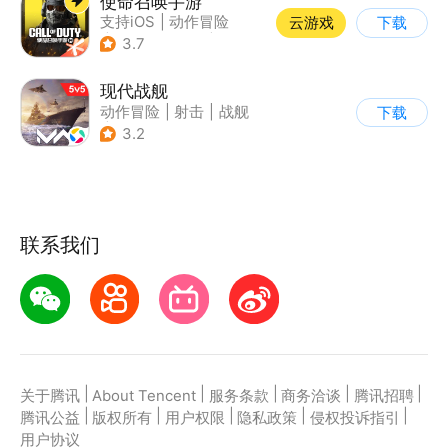
使命召唤手游
支持iOS
|
动作冒险
云游戏
下载
|
第一人称射击
|
军事
3.7
现代战舰
动作冒险
|
射击
|
战舰
下载
|
5v5
3.2
联系我们
|
|
|
|
|
关于腾讯
About Tencent
服务条款
商务洽谈
腾讯招聘
|
|
|
|
|
腾讯公益
版权所有
用户权限
隐私政策
侵权投诉指引
用户协议