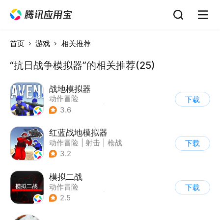
首页
游戏
相关推荐
“抗日战争模拟器”的相关推荐(25)
战地模拟器
动作冒险
下载
|
第一人称射击
|
枪战
3.6
红蓝战地模拟器
动作冒险
|
射击
|
枪战
下载
|
战术竞技
3.2
模拟二战
动作冒险
下载
|
第一人称射击
|
枪战
2.5
|
写实