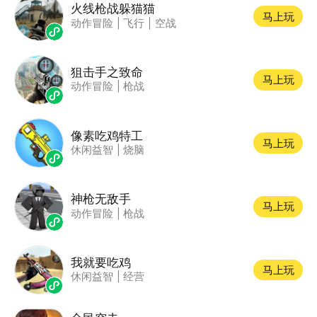
火线枪战躲猫猫
马上玩
动作冒险
|
飞行
|
空战
狙击手之致命
马上玩
动作冒险
|
枪战
像素吃鸡特工
马上玩
休闲益智
|
烧脑
神枪无敌手
马上玩
动作冒险
|
枪战
我就要吃鸡
马上玩
休闲益智
|
经营