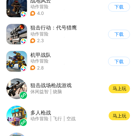
战地风云
动作冒险
下载
|
第一人称射击
|
枪战
4.0
|
像素风
狙击行动：代号猎鹰
动作冒险
下载
|
第一人称射击
|
枪战
2.3
|
写实
机甲战队
动作冒险
下载
|
第三人称射击
|
枪战
2.8
|
匹配对战
狙击战场枪战游戏
马上玩
休闲益智
|
烧脑
多人枪战
马上玩
动作冒险
|
飞行
|
空战