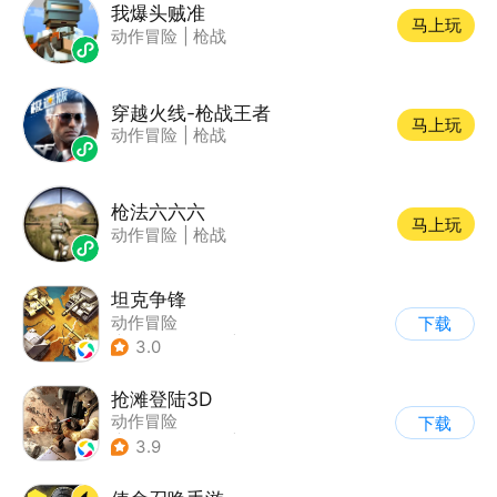
我爆头贼准
马上玩
动作冒险
|
枪战
穿越火线-枪战王者
马上玩
动作冒险
|
枪战
枪法六六六
马上玩
动作冒险
|
枪战
坦克争锋
动作冒险
下载
|
第三人称射击
|
二战
3.0
|
战术竞技
抢滩登陆3D
动作冒险
下载
|
第一人称射击
|
枪战
3.9
|
抢滩登陆