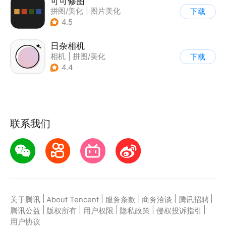
可可修图
拼图/美化
|
图片美化
下载
4.5
日杂相机
相机
|
拼图/美化
下载
|
图片美化
4.4
联系我们
|
|
|
|
|
关于腾讯
About Tencent
服务条款
商务洽谈
腾讯招聘
|
|
|
|
|
腾讯公益
版权所有
用户权限
隐私政策
侵权投诉指引
用户协议