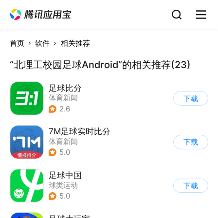
首页
软件
相关推荐
“北理工校园足球Android”的相关推荐(23)
足球比分
体育新闻
下载
2.6
7M足球实时比分
体育新闻
下载
5.0
足球中国
球类运动
下载
5.0