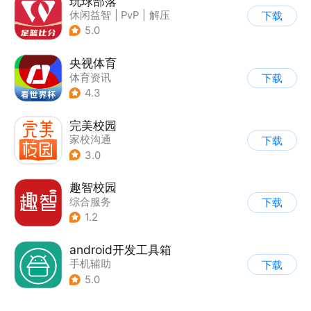
玩球部落
休闲益智
|
PvP
|
解压
下载
|
写实
5.0
央视体育
体育资讯
下载
4.3
完美校园
家校沟通
下载
3.0
趣智校园
综合服务
下载
1.2
android开发工具箱
手机辅助
下载
5.0