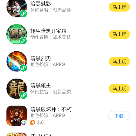
暗黑魅影
马上玩
休闲益智
|
创新品类
转生暗黑开宝箱
马上玩
动作冒险
|
战术竞技
暗黑烈刃
马上玩
角色扮演
|
ARPG
暗黑领主
马上玩
休闲益智
|
创新品类
暗黑破坏神：不朽
角色扮演
|
ARPG
下载
|
奇幻
|
暗黑破坏神
2.6