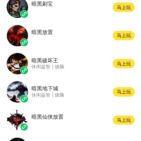
暗黑刷宝
马上玩
暗黑放置
马上玩
暗黑破坏王
马上玩
休闲益智
|
烧脑
暗黑地下城
马上玩
休闲益智
|
烧脑
暗黑仙侠放置
马上玩