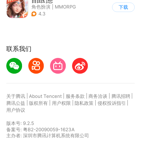
自由幻想
角色扮演
|
MMORPG
下载
|
仙侠
|
端游移植
4.3
联系我们
|
|
|
|
|
关于腾讯
About Tencent
服务条款
商务洽谈
腾讯招聘
|
|
|
|
|
腾讯公益
版权所有
用户权限
隐私政策
侵权投诉指引
用户协议
版本号:
9.2.5
备案号: 粤B2-20090059-1623A
主办者: 深圳市腾讯计算机系统有限公司