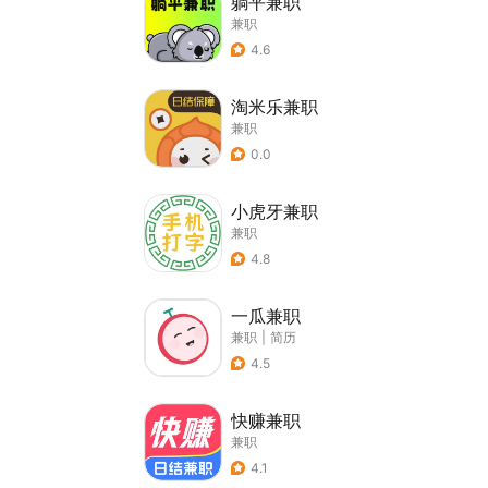
躺平兼职
兼职
4.6
淘米乐兼职
兼职
0.0
小虎牙兼职
兼职
4.8
一瓜兼职
兼职
|
简历
4.5
快赚兼职
兼职
4.1