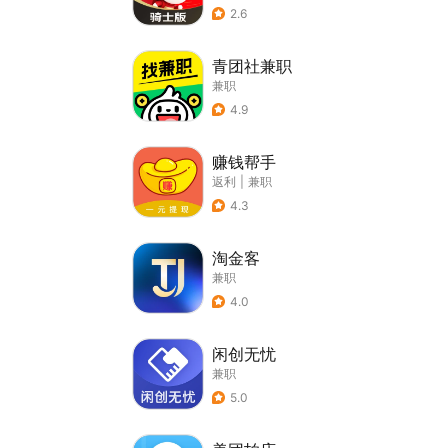
2.6
青团社兼职
兼职
4.9
赚钱帮手
返利
|
兼职
4.3
淘金客
兼职
4.0
闲创无忧
兼职
5.0