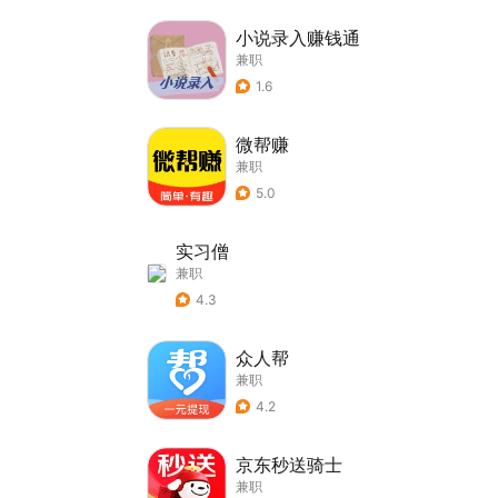
小说录入赚钱通
兼职
1.6
微帮赚
兼职
5.0
实习僧
兼职
4.3
众人帮
兼职
4.2
京东秒送骑士
兼职