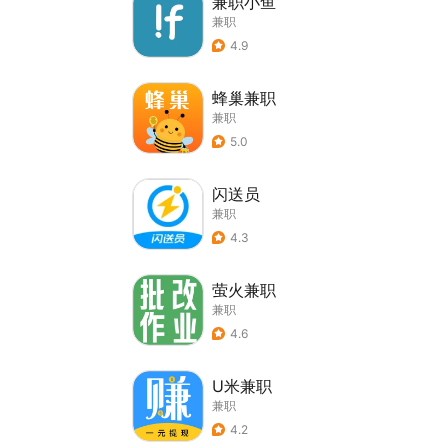
兼职小鱼
兼职
4.9
蜂巢兼职
兼职
5.0
闪送员
兼职
4.3
萤火兼职
兼职
4.6
U米兼职
兼职
4.2