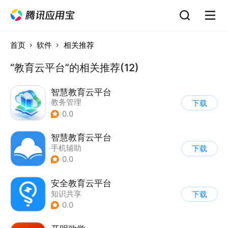
首页
软件
相关推荐
“教育云平台”的相关推荐(12)
智慧教育云平台
教务管理
下载
0.0
智慧教育云平台
手机辅助
下载
0.0
安全教育云平台
知识共享
下载
0.0