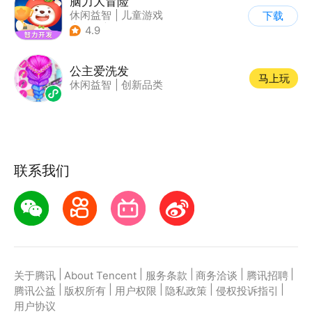
脑力大冒险
休闲益智
|
儿童游戏
下载
|
卡通
|
学习教育
4.9
公主爱洗发
马上玩
休闲益智
|
创新品类
联系我们
|
|
|
|
|
关于腾讯
About Tencent
服务条款
商务洽谈
腾讯招聘
|
|
|
|
|
腾讯公益
版权所有
用户权限
隐私政策
侵权投诉指引
用户协议