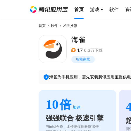
首页
游戏
软件
资
首页
软件
相关推荐
海雀
1.7
6.3万下载
智能家居
海雀
为手机应用，需先安装腾讯应用宝提供电
10
倍
加速
强强联合 极速引擎
与intel合作，比传统模拟器快10倍
腾