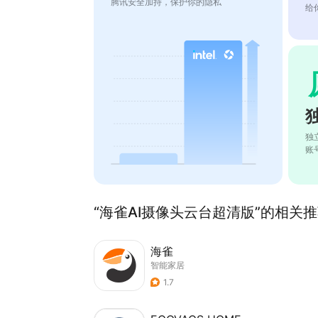
腾讯安全加持，保护你的隐私
给
独
账
“海雀AI摄像头云台超清版”的相关推荐
海雀
智能家居
1.7