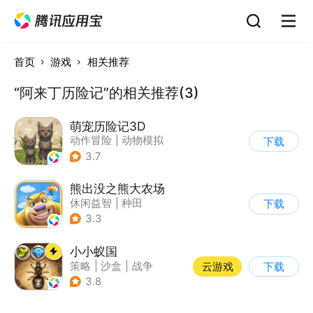
首页
游戏
相关推荐
“阿来丁历险记”的相关推荐(3)
萌宠历险记3D
动作冒险
|
动物模拟
下载
|
冒险
|
宠物
3.7
熊出没之熊大农场
休闲益智
|
种田
下载
|
田园生活
|
熊出没
3.3
小小蚁国
策略
|
沙盒
|
战争
云游戏
下载
|
写实
3.8